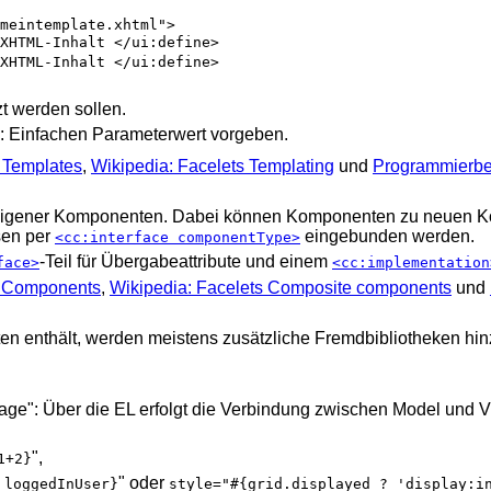
meintemplate.xhtml">
XHTML-Inhalt </ui:define>
XHTML-Inhalt </ui:define>
t werden sollen.
: Einfachen Parameterwert vorgeben.
s Templates
,
Wikipedia: Facelets Templating
und
Programmierbei
igener Komponenten. Dabei können Komponenten zu neuen K
sen per
eingebunden werden.
<cc:interface componentType>
-Teil für Übergabeattribute und einem
face>
<cc:implementation
e Components
,
Wikipedia: Facelets Composite components
und
en enthält, werden meistens zusätzliche Fremdbibliotheken h
e": Über die EL erfolgt die Verbindung zwischen Model und Vie
",
1+2}
" oder
 loggedInUser}
style="#{grid.displayed ? 'display:i