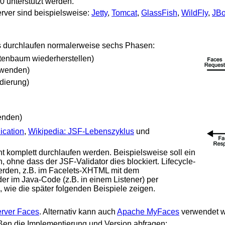
0 unterstützt werden.
rver sind beispielsweise:
Jetty
,
Tomcat
,
GlassFish
,
WildFly
,
JB
s durchlaufen normalerweise sechs Phasen:
tenbaum wiederherstellen)
nwenden)
dierung)
enden)
ication
,
Wikipedia: JSF-Lebenszyklus
und
ht komplett durchlaufen werden. Beispielsweise soll ein
 ohne dass der JSF-Validator dies blockiert. Lifecycle-
erden, z.B. im Facelets-XHTML mit dem
der im Java-Code (z.B. in einem Listener) per
, wie die später folgenden Beispiele zeigen.
erver Faces
. Alternativ kann auch
Apache MyFaces
verwendet w
en die Implementierung und Version abfragen: