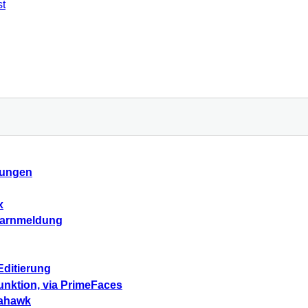
st
kungen
x
-Warnmeldung
Editierung
unktion, via PrimeFaces
mahawk