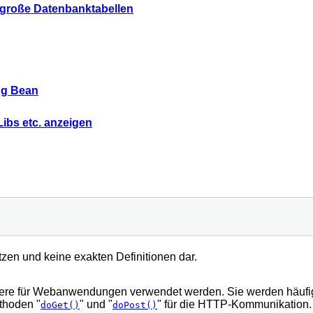
r große Datenbanktabellen
ng Bean
ibs etc. anzeigen
tzen und keine exakten Definitionen dar.
dere für Webanwendungen verwendet werden. Sie werden häufig
thoden "
" und "
" für die HTTP-Kommunikation.
doGet()
doPost()