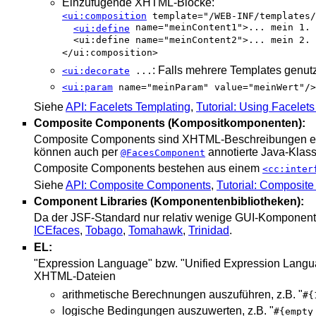
Einzufügende XHTML-Blöcke:
<ui:composition
template="/WEB-INF/templates/
name="meinContent1">... mein 1. 
<ui:define
<ui:define name="meinContent2">... mein 2. 
</ui:composition>
: Falls mehrere Templates genutz
<ui:decorate
...
<ui:param
name="meinParam" value="meinWert"/>
Siehe
API: Facelets Templating
,
Tutorial: Using Facelet
Composite Components (Kompositkomponenten):
Composite Components sind XHTML-Beschreibungen e
können auch per
annotierte Java-Klas
@FacesComponent
Composite Components bestehen aus einem
<cc:inter
Siehe
API: Composite Components
,
Tutorial: Composit
Component Libraries (Komponentenbibliotheken):
Da der JSF-Standard nur relativ wenige GUI-Komponent
ICEfaces
,
Tobago
,
Tomahawk
,
Trinidad
.
EL:
"Expression Language" bzw. "Unified Expression Languag
XHTML-Dateien
arithmetische Berechnungen auszuführen, z.B. "
#{
logische Bedingungen auszuwerten, z.B. "
#{empty