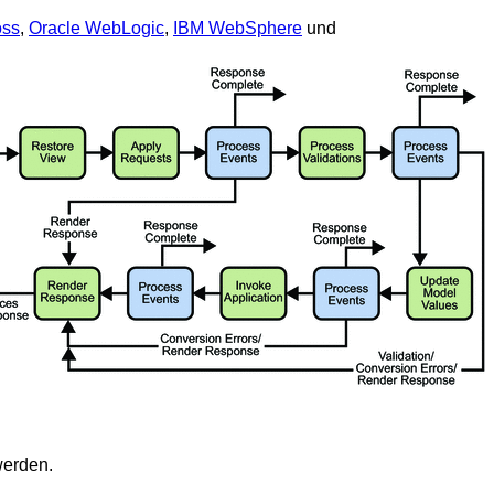
oss
,
Oracle WebLogic
,
IBM WebSphere
und
erden.