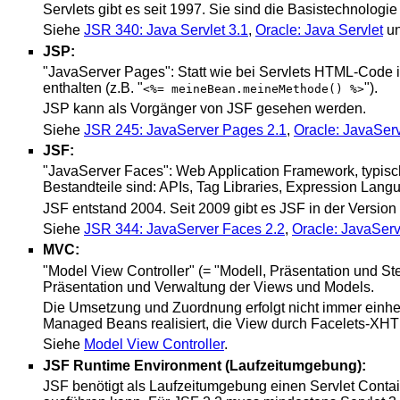
Servlets gibt es seit 1997. Sie sind die Basistechnol
Siehe
JSR 340: Java Servlet 3.1
,
Oracle: Java Servlet
u
JSP:
"JavaServer Pages": Statt wie bei Servlets HTML-Code 
enthalten (z.B. "
").
<%= meineBean.meineMethode() %>
JSP kann als Vorgänger von JSF gesehen werden.
Siehe
JSR 245: JavaServer Pages 2.1
,
Oracle: JavaSer
JSF:
"JavaServer Faces": Web Application Framework, typi
Bestandteile sind: APIs, Tag Libraries, Expression Langu
JSF entstand 2004. Seit 2009 gibt es JSF in der Version 2
Siehe
JSR 344: JavaServer Faces 2.2
,
Oracle: JavaSer
MVC:
"Model View Controller" (= "Modell, Präsentation und St
Präsentation und Verwaltung der Views und Models.
Die Umsetzung und Zuordnung erfolgt nicht immer einhei
Managed Beans realisiert, die View durch Facelets-XHT
Siehe
Model View Controller
.
JSF Runtime Environment (Laufzeitumgebung):
JSF benötigt als Laufzeitumgebung einen Servlet Contai