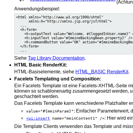
(Achtun
Anwendungsbeispiel:
<html xmlns="http://www.w3.org/1999/xhtml"

      xmlns:h="http://xmlns.jcp.org/jsf/html">

  ...

  <h:form>

    <h:outputText value="Welcome, #{loggedInUser.name}" 
    <h:inputText value="#{meineBackingBean.property}" />

    <h:commandButton value="OK" action="#{meineBackingBea
  </h:form>

Siehe
Tag Library Documentation
.
HTML Basic RenderKit:
HTML-Basiselemente, siehe
HTML_BASIC RenderKit
.
Facelets Templating und Composition:
Ein Facelets Template ist eine Facelets-XHTML-Seite mi
können so schablonenartig zusammengesetzt werden, um 
geschachtelt werden.
Das Facelets Template kann verschiedene Platzhalter en
: Einfacher Parameterwert, 
value="#{meinParam}"
: Hier wird e
<ui:insert
name="meinContent1" />
Die Template Clients verwenden das Template und müssen