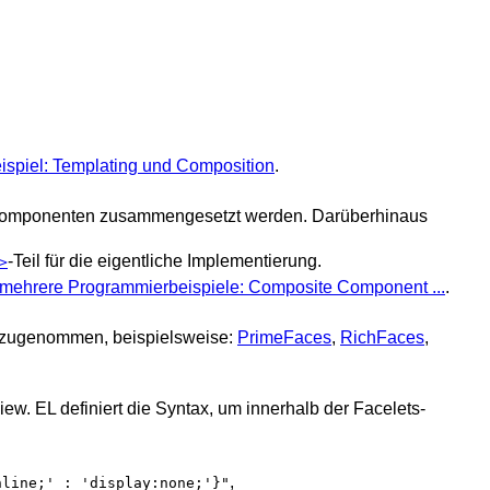
spiel: Templating und Composition
.
omponenten zusammengesetzt werden. Darüberhinaus
-Teil für die eigentliche Implementierung.
>
mehrere Programmierbeispiele: Composite Component ...
.
inzugenommen, beispielsweise:
PrimeFaces
,
RichFaces
,
w. EL definiert die Syntax, um innerhalb der Facelets-
,
nline;' : 'display:none;'}"