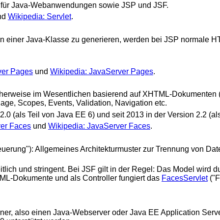
ogie für Java-Webanwendungen sowie JSP und JSF.
nd
Wikipedia: Servlet
.
in einer Java-Klasse zu generieren, werden bei JSP normale H
ver Pages
und
Wikipedia: JavaServer Pages
.
scherweise im Wesentlichen basierend auf XHTML-Dokumenten 
age, Scopes, Events, Validation, Navigation etc.
.0 (als Teil von Java EE 6) und seit 2013 in der Version 2.2 (al
ver Faces
und
Wikipedia: JavaServer Faces
.
euerung"): Allgemeines Architekturmuster zur Trennung von Date
tlich und stringent. Bei JSF gilt in der Regel: Das Model wird
ML-Dokumente und als Controller fungiert das
FacesServlet
("F
ner, also einen Java-Webserver oder Java EE Application Serve