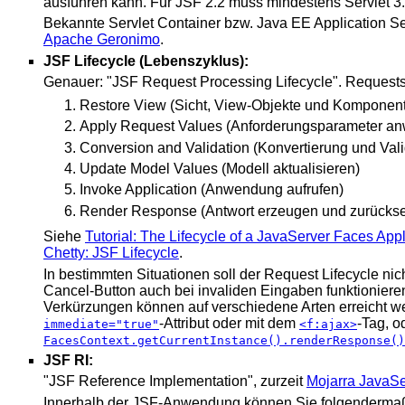
ausführen kann. Für JSF 2.2 muss mindestens Servlet 3.
Bekannte Servlet Container bzw. Java EE Application Se
Apache Geronimo
.
JSF Lifecycle (Lebenszyklus):
Genauer: "JSF Request Processing Lifecycle". Request
Restore View (Sicht, View-Objekte und Komponen
Apply Request Values (Anforderungsparameter a
Conversion and Validation (Konvertierung und Vali
Update Model Values (Modell aktualisieren)
Invoke Application (Anwendung aufrufen)
Render Response (Antwort erzeugen und zurücks
Siehe
Tutorial: The Lifecycle of a JavaServer Faces Appl
Chetty: JSF Lifecycle
.
In bestimmten Situationen soll der Request Lifecycle nic
Cancel-Button auch bei invaliden Eingaben funktionieren,
Verkürzungen können auf verschiedene Arten erreicht w
-Attribut oder mit dem
-Tag, o
immediate="true"
<f:ajax>
FacesContext.getCurrentInstance().renderResponse()
JSF RI:
"JSF Reference Implementation", zurzeit
Mojarra JavaS
Innerhalb der JSF-Anwendung können Sie folgendermaß