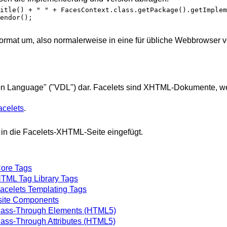
itle() + " " + FacesContext.class.getPackage().getImplem
endor();
rmat um, also normalerweise in eine für übliche Webbrowser v
ation Language" ("VDL") dar. Facelets sind XHTML-Dokumente, w
acelets
.
 die Facelets-XHTML-Seite eingefügt.
:
ore Tags
TML Tag Library Tags
acelets Templating Tags
ite Components
Pass-Through Elements (HTML5)
ass-Through Attributes (HTML5)