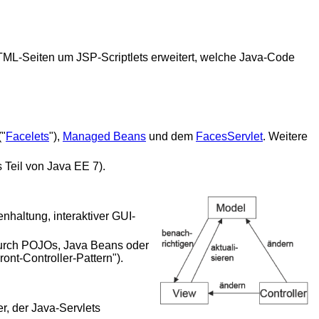
TML-Seiten um JSP-Scriptlets erweitert, welche Java-Code
("
Facelets
"),
Managed Beans
und dem
FacesServlet
. Weitere
s Teil von Java EE 7).
nhaltung, interaktiver GUI-
 durch POJOs, Java Beans oder
ront-Controller-Pattern").
r, der Java-Servlets