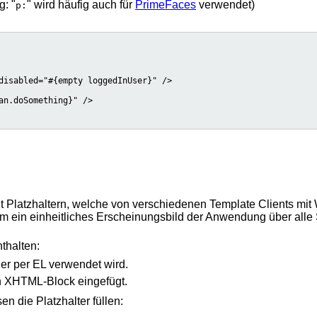
g: "
" wird häufig auch für
PrimeFaces
verwendet)
p:
disabled="#{empty loggedInUser}" />

n.doSomething}" />

t Platzhaltern, welche von verschiedenen Template Clients mit 
ein einheitliches Erscheinungsbild der Anwendung über alle S
thalten:
der per EL verwendet wird.
in XHTML-Block eingefügt.
 die Platzhalter füllen: