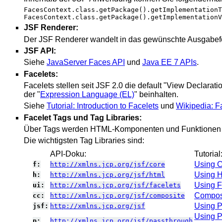
FacesContext.class.getPackage().getImplementationT
FacesContext.class.getPackage().getImplementationV
JSF Renderer:
Der JSF Renderer wandelt in das gewünschte Ausgabefo
JSF API:
Siehe
JavaServer Faces API
und
Java EE 7 APIs
.
Facelets:
Facelets stellen seit JSF 2.0 die default "View Declar
der "
Expression Language (EL)
" beinhalten.
Siehe
Tutorial: Introduction to Facelets
und
Wikipedia: F
Facelet Tags und Tag Libraries:
Über Tags werden HTML-Komponenten und Funktionen in
Die wichtigsten Tag Libraries sind:
API-Doku:
Tutorial
Using C
f:
http://xmlns.jcp.org/jsf/core
Using H
h:
http://xmlns.jcp.org/jsf/html
Using F
ui:
http://xmlns.jcp.org/jsf/facelets
Compos
cc:
http://xmlns.jcp.org/jsf/composite
Using 
jsf:
http://xmlns.jcp.org/jsf
Using P
p:
http://xmlns.jcp.org/jsf/passthrough