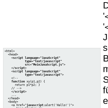
D
'
'
J
s
<html>

  <head>

B
    <
script language="JavaScript"

            type="text/javascript"

            src="MeinJavaScript.js"
>

m
    <
/script
>

    <
script language="JavaScript"

            type="text/javascript"
>

S
    <!--

function
 xy(p1,p2) {

      return p1*p2; }

f
    // -->

    <
/script
>

    ...

e
  </head>

  <body>

    <a href="
javascript:
alert('Hallo!')">
