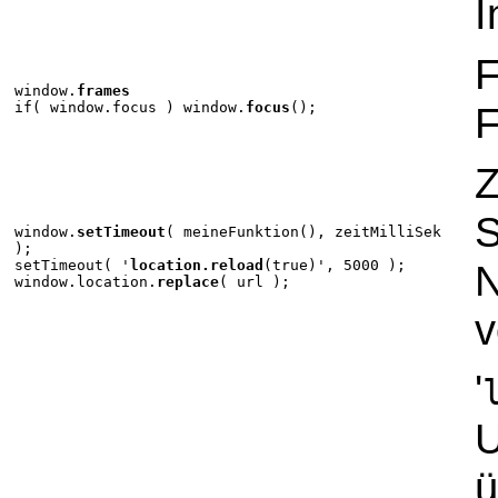
I
F
window.
frames
if( window.focus ) window.
focus
();
F
Z
S
window.
setTimeout
( meineFunktion(), zeitMilliSek
);
setTimeout( '
location.reload
(true)', 5000 );
N
window.location.
replace
( url );
v
'
U
ü