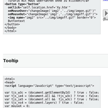
<button type="button"
onClick
="self.location.href='Xy.htm'"

onMouseOver
="changeImage('img2','../img/imgon.gif')"

onMouseOut
="changeImage('img2','../img/imgoff.gif')">

<img name
="img2" src="../img/imgoff.gif" border="0">

(Bu
  Buttontext

</button>

</body>

Tooltip
<html>

<head>

<
script
 language="JavaScript" type="text/javascript">

var tjs_w3c = (document.getElementById)  ? true : false;

var tjs_ie4 = (document.all && !tjs_w3c) ? true : false;

var tjs_ie5 = (document.all &&  tjs_w3c) ? true : false;

var tjs_ns4 = (document.layers) ? true : false;

var mouseX = 0;
