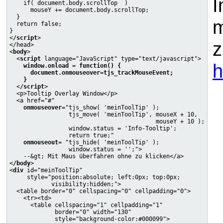
I
    if( document.body.scrollTop  )

      mouseY += document.body.scrollTop;

  }

m
  return false;

}

<
/script
>

z
</head>

<
body
>

  <
script
 language="JavaScript" type="text/javascript">

h
window.onload = function() {

      document.onmouseover=tjs_trackMouseEvent;

    }

  <
/script
>

  <p>Tooltip Overlay Window</p>

  <a href="#"

onmouseover
="tjs_show( 'meinToolTip' );

                 tjs_move( 'meinToolTip', mouseX + 10,

                                          mouseY + 10 );

                 window.status = 'Info-Tooltip';

                 return true;"

onmouseout
= "tjs_hide( 'meinToolTip' );

                 window.status = '';">

    --&gt; Mit Maus überfahren ohne zu klicken</a>

<
/body
>

<
div
 id="meinToolTip"

     style="position:absolute; left:0px; top:0px;

            visibility:hidden;">

  <table border="0" cellspacing="0" cellpadding="0">

    <tr><td>

      <table cellspacing="1" cellpadding="1"

             border="0" width="130"

             style="background-color:#000099">
