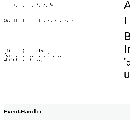
A
+, ++, -, --, *, /, %
L
&&, ||, !, ==, !=, <, <=, >, >=
B
I
if( ... ) ... else ...;
for( ...; ...; ... ) ...;
'
while( ... ) ...;
u
Event-Handler