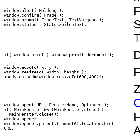
F
window.
alert
( Meldung );
window.
confirm
( Frage );
window.
prompt
( FrageText, TextVorgabe );
S
window.
status
= StatusZeilenText;
T
D
if( window.print ) window.
print( document )
;
window.
moveTo
( x, y );
F
window.
resizeTo
( width, height );
<body onload="window.resizeTo(600,400)">
Z
O
window.
open
( URL, FensterName, Optionen );
if( MeinFenster && !MeinFenster.closed )
F
MeinFenster.
close
();
window.
opener
window.opener.parent.frames[0].location.href =
A
URL;