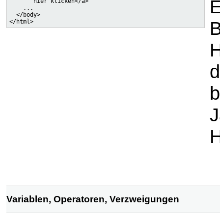
E
       hier klicken</a>

    ...

  </body>

B
H
d
b
J
H
Variablen, Operatoren, Verzweigungen