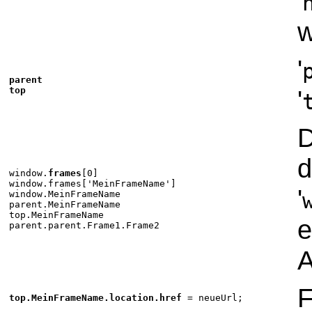
'
w
'
parent
top
'
D
d
window.
frames
[0]
window.frames['MeinFrameName']
'
window.MeinFrameName
parent.MeinFrameName
top.MeinFrameName
e
parent.parent.Frame1.Frame2
A
F
top.MeinFrameName.location.href
= neueUrl;