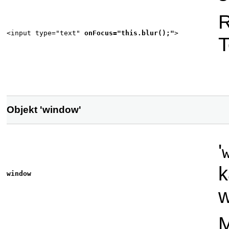
R
<input type="text"
onFocus="this.blur();"
>
T
Objekt 'window'
'
k
window
w
M