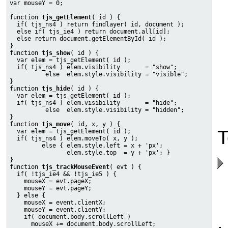
var mouseY = 0;

function 
tjs_getElement
( id ) {

  if( tjs_ns4 ) return findlayer( id, document );

  else if( tjs_ie4 ) return document.all[id];

  else return document.getElementById( id );

}

function 
tjs_show
( id ) {

  var elem = tjs_getElement( id );

  if( tjs_ns4 ) elem.visibility       = "show";

          else  elem.style.visibility = "visible";

}

function 
tjs_hide
( id ) {

  var elem = tjs_getElement( id );

  if( tjs_ns4 ) elem.visibility       = "hide";

          else  elem.style.visibility = "hidden";

}

function 
tjs_move
( id, x, y ) {

T
  var elem = tjs_getElement( id );

  if( tjs_ns4 ) elem.moveTo( x, y );

         else { elem.style.left = x + 'px';

                elem.style.top  = y + 'px'; }

}

function 
tjs_trackMouseEvent
( evt ) {

  if( !tjs_ie4 && !tjs_ie5 ) {

    mouseX = evt.pageX;

    mouseY = evt.pageY;

  } else {

    mouseX = event.clientX;

    mouseY = event.clientY;

    if( document.body.scrollLeft )

      mouseX += document.body.scrollLeft;
