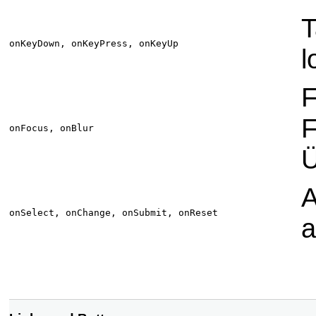
T
onKeyDown, onKeyPress, onKeyUp
l
F
F
onFocus, onBlur
Ü
A
onSelect, onChange, onSubmit, onReset
a