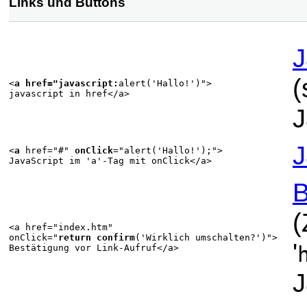
Links und Buttons
J
(
<
a href="javascript:
alert('Hallo!')">
javascript in href</a>
J
J
<
a
href="#"
onClick
="alert('Hallo!');">
JavaScript im '
a
'-Tag mit onClick</a>
B
(
<a href="index.htm"
onClick="
return confirm
('Wirklich umschalten?')">
'
Bestätigung vor Link-Aufruf</a>
J