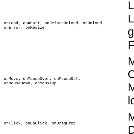
L
L
onLoad, onAbort, onBeforeUnload, onUnload,
onError, onResize
g
F
M
O
onMove, onMouseOver, onMouseOut,
onMouseDown, onMouseUp
M
l
M
onClick, onDbClick, onDragDrop
D