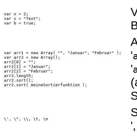
V
var x = 2;
var s = "Text";
B
var b = true;
A
'
var arr1 = new Array( "", "Januar", "Februar" );
var arr2 = new Array();
arr2[0] = "";
'
arr2[1] = "Januar";
arr2[2] = "Februar";
arr2.length;
(
arr2.sort();
arr2.sort( meineSortierfunktion );
S
S
\', \", \\, \t, \n
'