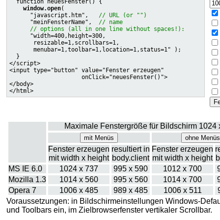
  function neuesFenster() {

window.open
(

      "javascript.htm",   
// URL (or "")
      "meinFensterName",  
// name
// options (all in one line without spaces!):
      "width=400,height=300,

       resizable=1,scrollbars=1,

       menubar=1,toolbar=1,location=1,status=1" );

  }

</script>

<input type="button" value="Fenster erzeugen"

                     onClick="neuesFenster()">

</body>

Maximale Fenstergröße für Bildschirm 1024 
Fenster erzeugen
resultiert in
Fenster erzeugen
r
mit width x height
body.client
mit width x height
b
MS IE 6.0
1024 x 737
995 x 590
1012 x 700
Mozilla 1.3
1014 x 560
995 x 560
1014 x 700
Opera 7
1006 x 485
989 x 485
1006 x 511
Voraussetzungen: in Bildschirmeinstellungen Windows-Default
und Toolbars ein, im Zielbrowserfenster vertikaler Scrollbar.