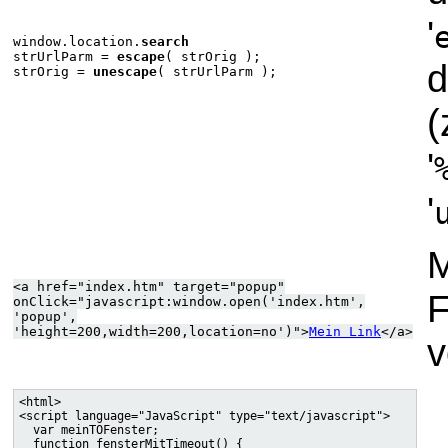
'
window.location.
search
strUrlParm =
escape
( strOrig );
d
strOrig =
unescape
( strUrlParm );
(
'
'
M
<a href="index.htm" target="popup"
F
onClick="javascript:window.open('index.htm',
'popup',
'height=200,width=200,location=no')">
Mein Link
</a>
v
<html>

<script language="JavaScript" type="text/javascript">

  var meinTOFenster;

  function fensterMitTimeout() {
