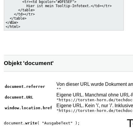
        <tr><td bgcolor="#DFE5EF">

          Hier ist mein Tooltip-Infotext.</td></tr>

      </table>

    </td></tr>

  </table>

</
div
>

Objekt 'document'
Von dieser URL wurde Dokument ange
document.referrer
""
Eigene URL. Manchmal ohne URL-Parame
document.URL
"https://torsten-horn.de/techdoc
Eigene URL. Kein '\', nur '/'. Inklusiv
window.location.href
"https://torsten-horn.de/techdoc
T
document.
write
( "AusgabeText" );