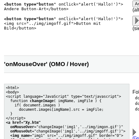
An
<button type="button
" onClick="alert('Hallo!')">
Andere Button-Art</button>
(al
<button type="button
" onClick="alert('Hallo!')">
<img src="../img/imgoff.gif">Button mit
Bild</button>
(s
'onMouseOver' (OMO / Hover)
<html>

Fo
<body>

<script language="JavaScript" type="text/javascript">

d
  function 
changeImage
( imgName, imgFile ) {

d
    if( document.images )

d
      document.images[imgName].src = imgFile;

  }

<a href="Xy.htm"
onMouseOver
="changeImage('img1','../img/imgon.gif')"

onMouseOut
="changeImage('img1','../img/imgoff.gif')">

<img name
="img1" src="../img/imgoff.gif" border="0">

(Gr