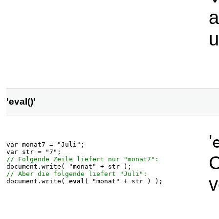
a
u
'eval()'
'
var monat7 = "Juli";
var str = "7";
C
// Folgende Zeile liefert nur "monat7":
document.write( "monat" + str );
// Aber die folgende liefert "Juli":
v
document.write(
eval
( "monat" + str ) );