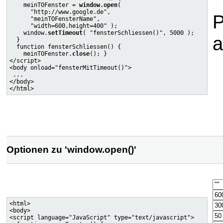
    meinTOFenster = 
window.open
(

      "http://www.google.de",

P
      "meinTOFensterName",

      "width=600,height=400" );

    window.
setTimeout
( "fensterSchliessen()", 5000 );

a
  }

  function fensterSchliessen() {

    meinTOFenster.
close
(); }

</script>

<body onload="fensterMitTimeout()">

 ...

</body>

Optionen zu 'window.open()'
<html>

<body>

<script language="JavaScript" type="text/javascript">
