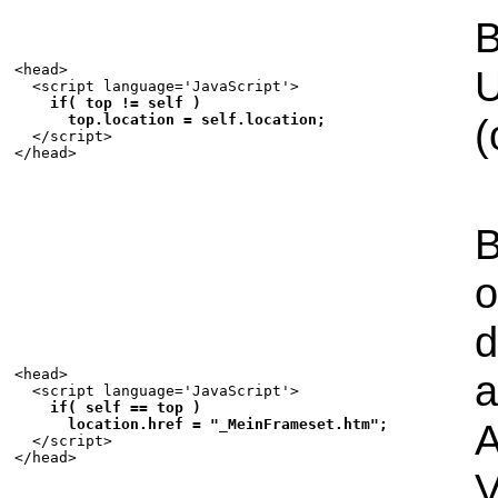
B
<head>

U
  <script language='JavaScript'>

if( top != self )

      top.location = self.location;
(

  </script>

B
o
d
<head>

a
  <script language='JavaScript'>

if( self == top )

      location.href = "_MeinFrameset.htm";
A

  </script>

V