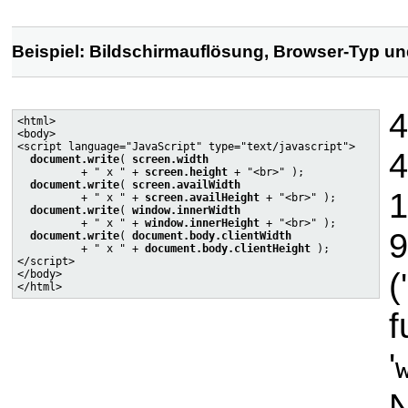
Beispiel: Bildschirmauflösung, Browser-Typ un
4
<html>

<body>

<script language="JavaScript" type="text/javascript">

4
document.write
( 
screen.width
          + " x " + 
screen.height
 + "<br>" );

document.write
( 
screen.availWidth
1
          + " x " + 
screen.availHeight
 + "<br>" );

document.write
( 
window.innerWidth
          + " x " + 
window.innerHeight
 + "<br>" );

9
document.write
( 
document.body.clientWidth
          + " x " + 
document.body.clientHeight
 );

</script>

('
</body>

f
'
N