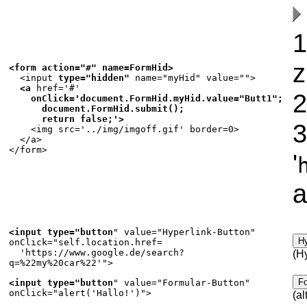
1
z
<form action="#" name=FormHid>
<input
type="hidden"
name="myHid" value="">
<a
href='#'
2
onClick='document.FormHid.myHid.value="Butt1";
document.FormHid.submit();
return false;'>
3
<img src='../img/imgoff.gif' border=0>
</a>
</form>
'
a
<input type="button
" value="Hyperlink-Button"
onClick="self.location.href=
'https://www.google.de/search?
(H
q=%22my%20car%22'">
<input type="button
" value="Formular-Button"
onClick="alert('Hallo!')">
(al