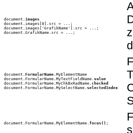
A
D
document.
images
document.images[0].src = ...;
document.images['GrafikName'].src = ...;
z
document.GrafikName.src = ...;
d
F
T
document.
FormularName
.MyElementName
document.FormularName.MyTextFieldName.
value
document.FormularName.MyChkBxRadName.
checked
C
document.FormularName.MySelectName.
selectedIndex
S
F
document.FormularName.MyElementName.
focus()
;
s