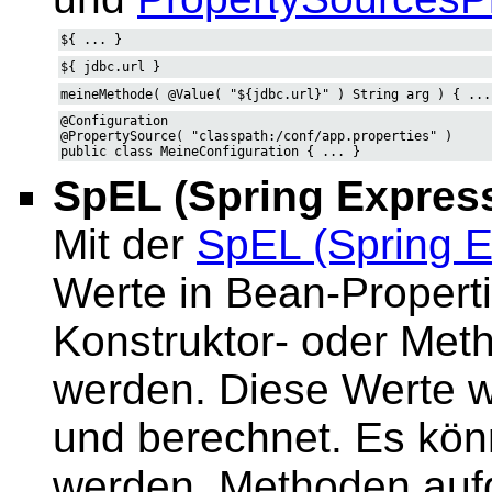
${ ... }
${ jdbc.url }
meineMethode( @Value( "${jdbc.url}" ) String arg ) { ...
@Configuration
@PropertySource( "classpath:/conf/app.properties" )
public class MeineConfiguration { ... }
SpEL (Spring Expres
Mit der
SpEL (Spring 
Werte in Bean-Propert
Konstruktor- oder Me
werden. Diese Werte we
und berechnet. Es kön
werden, Methoden aufg