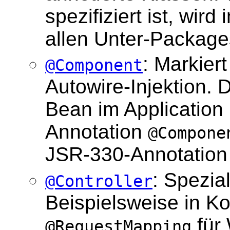
spezifiziert ist, wi
allen Unter-Package
: Markier
@Component
Autowire-Injektion. 
Bean im Application 
Annotation
@Compone
JSR-330-Annotatio
: Spezia
@Controller
Beispielsweise in K
für 
@RequestMapping