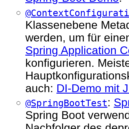
@ContextConfigurat
Klassenebene Metad
werden, um für eine
Spring Application C
konfigurieren. Meist
Hauptkonfigurations
auch:
DI-Demo mit J
:
Sp
@SpringBootTest
Spring Boot verwen
Nachfolger des dep