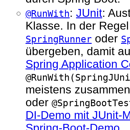
:
JUnit
: Aus
@RunWith
Klasse. In der Regel
oder
SpringRunner
S
übergeben, damit au
Spring Application C
@RunWith(SpringJUn
meistens zusammen
oder
@SpringBootTes
DI-Demo mit JUnit-M
Spring-Boot-Demo
.