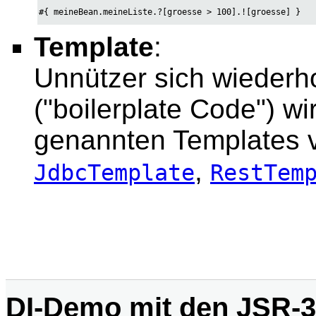
#{ meineBean.meineListe.?[groesse > 100].![groesse] }
Template
:
Unnützer sich wieder
("boilerplate Code") w
genannten Templates v
,
JdbcTemplate
RestTem
DI-Demo mit den JSR-