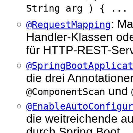
String arg ) { ...
: M
@RequestMapping
Handler-Klassen ode
für HTTP-REST-Serv
@SpringBootApplica
die drei Annotatione
und
@ComponentScan
@EnableAutoConfigu
die weitreichende a
durch Spring Boot.