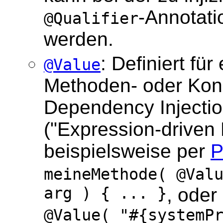
-Annotati
@Qualifier
werden.
: Definiert für
@Value
Methoden- oder Kons
Dependency Injecti
("Expression-driven 
beispielsweise per
P
meineMethode( @Val
arg ) { ... }
, oder
@Value( "#{systemP