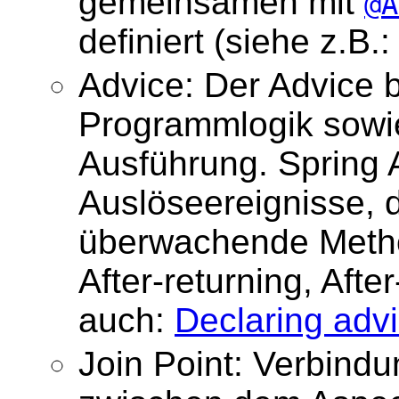
gemeinsamen mit
@A
definiert (siehe z.B.
Advice: Der Advice 
Programmlogik sowi
Ausführung. Spring A
Auslöseereignisse, di
überwachende Method
After-returning, Aft
auch:
Declaring adv
Join Point: Verbind