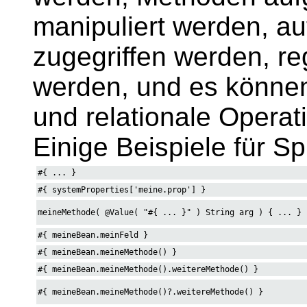
manipuliert werden, au
zugegriffen werden, r
werden, und es können
und relationale Opera
Einige Beispiele für 
#{ ... }
#{ systemProperties['meine.prop'] }
meineMethode( @Value( "#{ ... }" ) String arg ) { ... }
#{ meineBean.meinFeld }
#{ meineBean.meineMethode() }
#{ meineBean.meineMethode().weitereMethode() }
#{ meineBean.meineMethode()?.weitereMethode() }