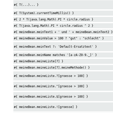
#{ T(...)... }
#{ T(System).currentTimeMillis() }
#{ 2 * T(java.lang.Math).PI * circle.radius }
#{ T(java.lang.Math).PI * circle.radius ^ 2 }
#{ meineBean.meinText1 + ' und ' + meineBean.meinText2 }
#{ meineBean.meinValue > 100 ? "gut" : "schlecht" }
#{ meineBean.meinText ?: 'Default-Ersatztext' }
#{ meineBean.meinName matches '[a-zA-Z0-9._]' }
#{ meineBean.meineListe[7] }
#{ meineBean.meineListe[7].meineMethode() }
#{ meineBean.meineListe.?[groesse > 100] }
#{ meineBean.meineListe.^[groesse > 100] }
#{ meineBean.meineListe.$[groesse > 100] }
#{ meineBean.meineListe.![groesse] }