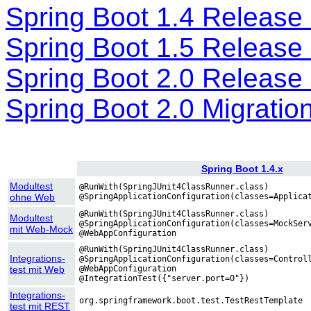
Spring Boot 1.4 Release
Spring Boot 1.5 Release
Spring Boot 2.0 Release
Spring Boot 2.0 Migratio
Spring Boot 1.4.x
Modultest
@RunWith(SpringJUnit4ClassRunner.class)
ohne Web
@SpringApplicationConfiguration(classes=Applica
@RunWith(SpringJUnit4ClassRunner.class)
Modultest
@SpringApplicationConfiguration(classes=MockSer
mit Web-Mock
@WebAppConfiguration
@RunWith(SpringJUnit4ClassRunner.class)
Integrations-
@SpringApplicationConfiguration(classes=Control
test mit Web
@WebAppConfiguration
@IntegrationTest({"server.port=0"})
Integrations-
org.springframework.boot.test.TestRestTemplate
test mit REST