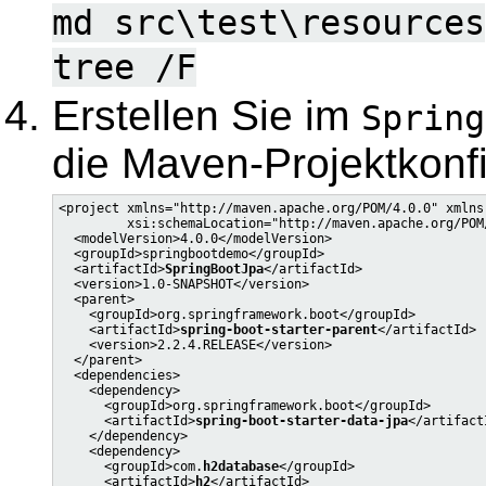
md src\test\resources
tree /F
Erstellen Sie im
Spring
die Maven-Projektkonf
<project xmlns="http://maven.apache.org/POM/4.0.0" xmlns
         xsi:schemaLocation="http://maven.apache.org/POM
  <modelVersion>4.0.0</modelVersion>

  <groupId>springbootdemo</groupId>

  <artifactId>
SpringBootJpa
</artifactId>

  <version>1.0-SNAPSHOT</version>

  <parent>

    <groupId>org.springframework.boot</groupId>

    <artifactId>
spring-boot-starter-parent
</artifactId>

    <version>2.2.4.RELEASE</version>

  </parent>

  <dependencies>

    <dependency>

      <groupId>org.springframework.boot</groupId>

      <artifactId>
spring-boot-starter-data-jpa
</artifactI
    </dependency>

    <dependency>

      <groupId>com.
h2database
</groupId>

      <artifactId>
h2
</artifactId>
