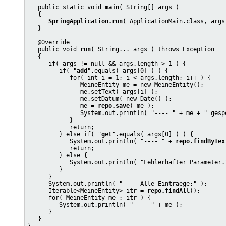
   public static void 
main
( String[] args )

   {

SpringApplication.run
( ApplicationMain.class, args 
   }

   @Override

   public void 
run
( String... args ) throws Exception

   {

      if( args != null && args.length > 1 ) {

         if( "
add
".equals( args[0] ) ) {

            for( int i = 1; i < args.length; i++ ) {

               MeineEntity me = new MeineEntity();

               me.setText( args[i] );

               me.setDatum( new Date() );

               me = 
repo.save
( me );

               System.out.println( "---- " + me + " gespe
            }

            return;

         } else if( "
get
".equals( args[0] ) ) {

            System.out.println( "---- " + 
repo.findByTex
            return;

         } else {

            System.out.println( "Fehlerhafter Parameter."
         }

      }

      System.out.println( "---- Alle Eintraege:" );

      Iterable<MeineEntity> itr = 
repo.findAll
();

      for( MeineEntity me : itr ) {

         System.out.println( "     " + me );

      }

   }
