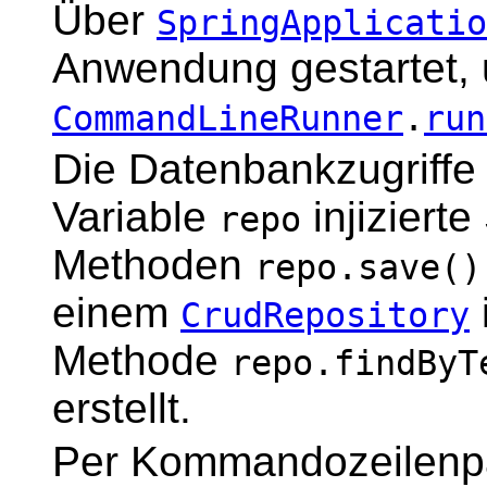
Über
SpringApplicatio
Anwendung gestartet, 
CommandLineRunner
.
run
Die Datenbankzugriffe 
Variable
injizierte
repo
Methoden
repo.save()
einem
CrudRepository
Methode
repo.findByT
erstellt.
Per Kommandozeilenp