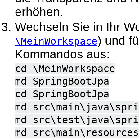
erhöhen.
Wechseln Sie in Ihr W
) und f
\MeinWorkspace
Kommandos aus:
cd \MeinWorkspace
md SpringBootJpa
cd SpringBootJpa
md src\main\java\spri
md src\test\java\spri
md src\main\resources