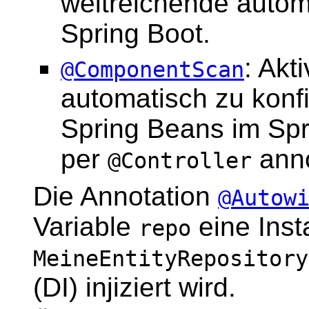
weitreichende autom
Spring Boot.
: Akt
@ComponentScan
automatisch zu konf
Spring Beans im Spri
per
anno
@Controller
Die Annotation
@Autow
Variable
eine Inst
repo
MeineEntityRepository
(DI) injiziert wird.