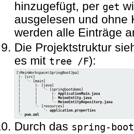
hinzugefügt, per
wi
get
ausgelesen und ohne
werden alle Einträge a
Die Projektstruktur sie
es mit
):
tree /F
[\MeinWorkspace\SpringBootJpa]

 |- [src]

 |   '- [main]

 |       |- [java]

 |       |   '- [springbootdemo]

 |       |       |- 
ApplicationMain.java
 |       |       |- 
MeineEntity.java
 |       |       '- 
MeineEntityRepository.java
 |       '- [resources]

 |           '- 
application.properties
 '- 
pom.xml
Durch das
spring-boot