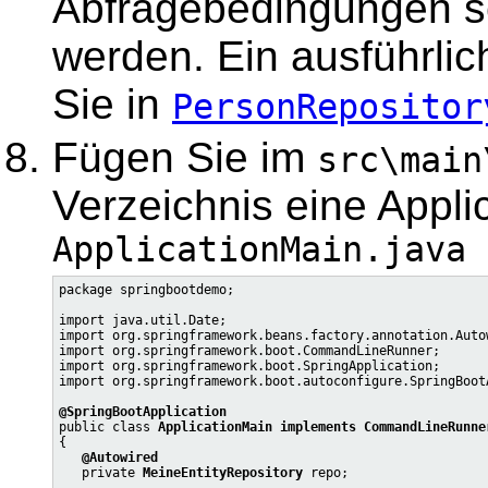
Abfragebedingungen se
werden. Ein ausführlic
Sie in
PersonRepositor
Fügen Sie im
src\main
Verzeichnis eine Appli
ApplicationMain.java
package springbootdemo;

import java.util.Date;

import org.springframework.beans.factory.annotation.Autow
import org.springframework.boot.CommandLineRunner;

import org.springframework.boot.SpringApplication;

import org.springframework.boot.autoconfigure.SpringBootA
@SpringBootApplication

public class 
ApplicationMain implements CommandLineRunne
{

@Autowired
   private 
MeineEntityRepository
 repo;
