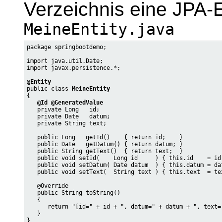
Verzeichnis eine JPA-E
MeineEntity.java
package springbootdemo;

import java.util.Date;

import javax.persistence.*;

@Entity

public class 
MeineEntity
{

@Id @GeneratedValue
   private Long   id;

   private Date   datum;

   private String text;

   public Long   getId()    { return id;    }

   public Date   getDatum() { return datum; }

   public String getText()  { return text;  }

   public void setId(    Long id     ) { this.id    = id;
   public void setDatum( Date datum  ) { this.datum = dat
   public void setText(  String text ) { this.text  = tex
   @Override

   public String toString()

   {

      return "[id=" + id + ", datum=" + datum + ", text="
   }
