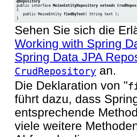
@Repository

public interface 
MeineEntityRepository extends CrudRepos
{

   public MeineEntity 
findByText
( String text );

Sehen Sie sich die Er
Working with Spring D
Spring Data JPA Repos
an.
CrudRepository
Die Deklaration von "
f
führt dazu, dass Sprin
entsprechende Method
viele weitere Methoden