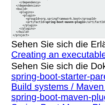
    </dependency>

  </dependencies>

  <build>

    <plugins>

      <plugin>

        <groupId>org.springframework.boot</groupId>

        <artifactId>
spring-boot-maven-plugin
</artifactId>
      </plugin>

    </plugins>

  </build>

Sehen Sie sich die Erl
Creating an executable
Sehen Sie sich die Do
spring-boot-starter-p
Build systems / Maven 
spring-boot-maven-pl