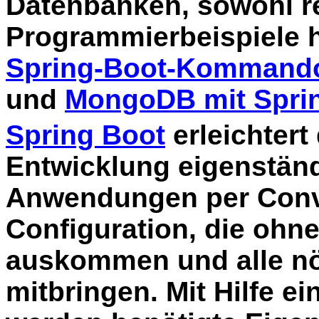
Datenbanken, sowohl re
Programmierbeispiele h
Spring-Boot-Kommando
und
MongoDB mit Spri
Spring Boot
erleichtert
Entwicklung eigenständ
Anwendungen per Conv
Configuration, die ohn
auskommen und alle nö
mitbringen. Mit Hilfe e