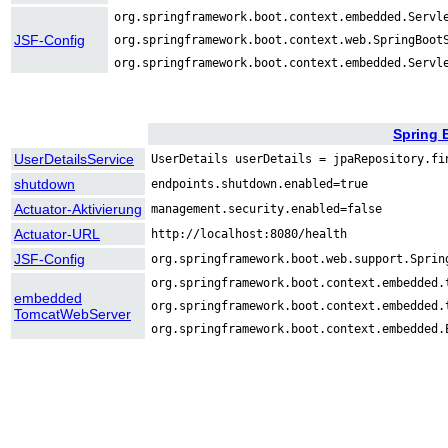
org.springframework.boot.context.embedded.Servl
JSF-Config
org.springframework.boot.context.web.SpringBoot
org.springframework.boot.context.embedded.Servl
Spring 
UserDetailsService
UserDetails userDetails = jpaRepository.fi
shutdown
endpoints.shutdown.enabled=true
Actuator-Aktivierung
management.security.enabled=false
Actuator-URL
http://localhost:8080/health
JSF-Config
org.springframework.boot.web.support.Sprin
org.springframework.boot.context.embedded.
embedded
org.springframework.boot.context.embedded.
TomcatWebServer
org.springframework.boot.context.embedded.