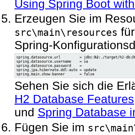
Using Spring Boot wit
Erzeugen Sie im Reso
für
src\main\resources
Spring-Konfigurationsd
spring.datasource.url         = jdbc:
h2
:./target/h2-db;D
spring.datasource.username    = sa

spring.datasource.password    =

spring.jpa.hibernate.ddl-auto = update

Sehen Sie sich die Erl
H2 Database Features
und
Spring Database in
Fügen Sie im
src\main