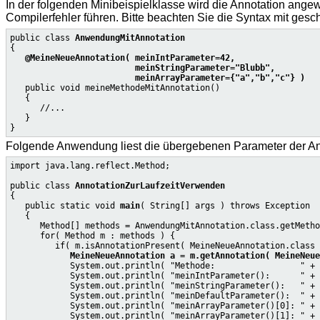
In der folgenden Minibeispielklasse wird die Annotation ang
Compilerfehler führen. Bitte beachten Sie die Syntax mit ges
public class 
AnwendungMitAnnotation
{

@MeineNeueAnnotation( meinIntParameter=42,

                         meinStringParameter="Blubb",

                         meinArrayParameter={"a","b","c"} )

   public void meineMethodeMitAnnotation()

   {

      //...

   }

Folgende Anwendung liest die übergebenen Parameter der Anno
import java.lang.reflect.Method;

public class 
AnnotationZurLaufzeitVerwenden
{

   public static void 
main
( String[] args ) throws Exception

   {

      Method[] methods = AnwendungMitAnnotation.class.getMetho
      for( Method m : methods ) {

         if( m.isAnnotationPresent( MeineNeueAnnotation.class 
MeineNeueAnnotation a = m.getAnnotation( MeineNeue
            System.out.println( "Methode:                 " + 
            System.out.println( "meinIntParameter():      " + 
            System.out.println( "meinStringParameter():   " + 
            System.out.println( "meinDefaultParameter():  " + 
            System.out.println( "meinArrayParameter()[0]: " + 
            System.out.println( "meinArrayParameter()[1]: " + 