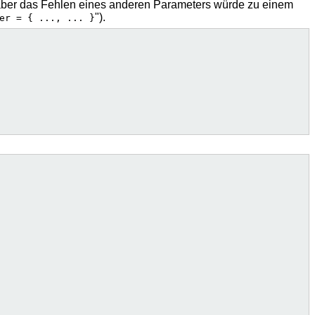
, aber das Fehlen eines anderen Parameters würde zu einem
").
er = { ..., ... }