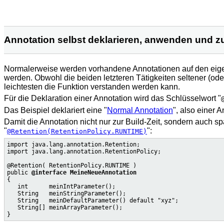
Annotation selbst deklarieren, anwenden und zu
Normalerweise werden vorhandene Annotationen auf den eige
werden. Obwohl die beiden letzteren Tätigkeiten seltener (ode
leichtesten die Funktion verstanden werden kann.
Für die Deklaration einer Annotation wird das Schlüsselwort "
Das Beispiel deklariert eine "
Normal Annotation
", also einer 
Damit die Annotation nicht nur zur Build-Zeit, sondern auch s
"
":
@Retention(RetentionPolicy.RUNTIME)
import java.lang.annotation.Retention;

import java.lang.annotation.RetentionPolicy;

@Retention( RetentionPolicy.RUNTIME )

public 
@interface MeineNeueAnnotation
{

   int      meinIntParameter();

   String   meinStringParameter();

   String   meinDefaultParameter() default "xyz";

   String[] meinArrayParameter();
