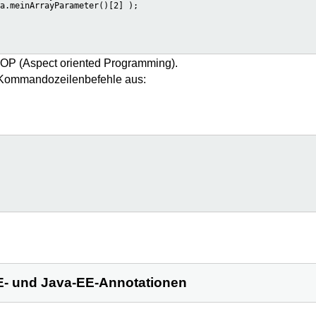
a.meinArrayParameter()[2] );

 AOP (Aspect oriented Programming).
e Kommandozeilenbefehle aus:
E- und Java-EE-Annotationen