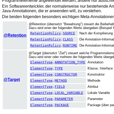
Programmelemente angewendet werden, andere nur ausschließ
Ein Softwareentwickler, der normalerweise nur bestehende An
Java-Annotationen, die er anwenden will, zu verstehen.
Die beiden folgenden besonders wichtigen Meta-Annotatione
@Retention (übersetzt "Bewahrung") steuert die Beibehaltu
Dazu wird einer der folgenden Werte übergeben (Beispiel fo
RetentionPolicy
.
SOURCE
Nach der Kompilierung 
@Retention
RetentionPolicy
.
CLASS
Die Annotation-Informat
RetentionPolicy
.
RUNTIME
Die Annotation-Informa
@Target (übersetzt "Ziel") steuert welche Programmeleme
Dazu wird einer oder mehrere der folgenden Werte überge
ElementType
.
ANNOTATION_TYPE
Annotation
ElementType
.
TYPE
Klasse, Interface
ElementType
.
CONSTRUCTOR
Konstruktor
@Target
ElementType
.
METHOD
Methode
ElementType
.
FIELD
Attribut
ElementType
.
LOCAL_VARIABLE
Lokale Variable
ElementType
.
PARAMETER
Parameter
ElementType
.
PACKAGE
Package (über pac