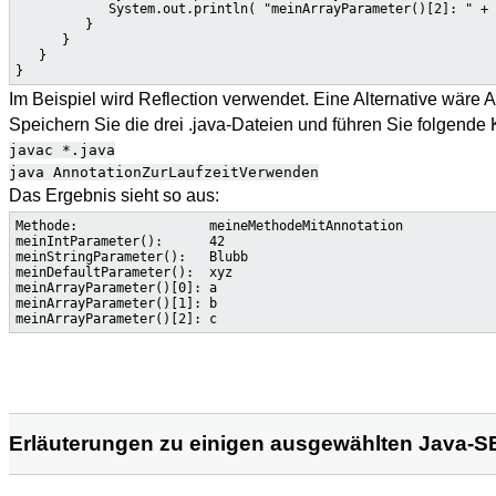
            System.out.println( "meinArrayParameter()[2]: " + 
         }

      }

   }

Im Beispiel wird Reflection verwendet. Eine Alternative wäre
Speichern Sie die drei .java-Dateien und führen Sie folgend
javac *.java
java AnnotationZurLaufzeitVerwenden
Das Ergebnis sieht so aus:
Methode:                 meineMethodeMitAnnotation

meinIntParameter():      42

meinStringParameter():   Blubb

meinDefaultParameter():  xyz

meinArrayParameter()[0]: a

meinArrayParameter()[1]: b

Erläuterungen zu einigen ausgewählten Java-S