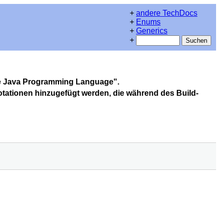
+
andere TechDocs
+
Enums
+
Generics
+
the Java Programming Language".
tationen hinzugefügt werden, die während des Build-