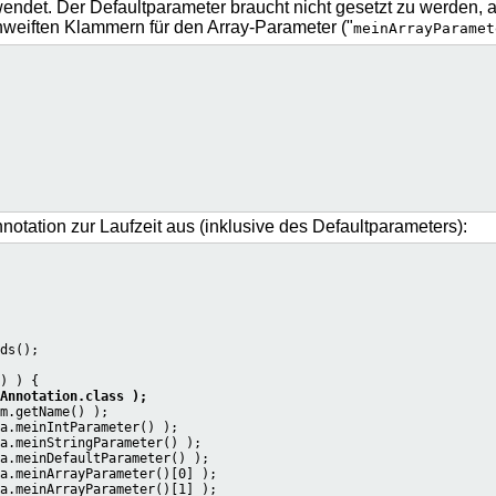
ewendet. Der Defaultparameter braucht nicht gesetzt zu werden
chweiften Klammern für den Array-Parameter ("
meinArrayParamet
tation zur Laufzeit aus (inklusive des Defaultparameters):
ds();

) ) {

Annotation.class );
m.getName() );

a.meinIntParameter() );

a.meinStringParameter() );

a.meinDefaultParameter() );

a.meinArrayParameter()[0] );

a.meinArrayParameter()[1] );
