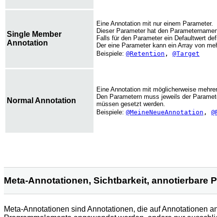
Eine Annotation mit nur einem Parameter.
Dieser Parameter hat den Parameternamen
Single Member
Falls für den Parameter ein Defaultwert de
Annotation
Der eine Parameter kann ein Array von me
Beispiele:
@Retention
,
@Target
Eine Annotation mit möglicherweise mehre
Den Parametern muss jeweils der Parametern
Normal Annotation
müssen gesetzt werden.
Beispiele:
@MeineNeueAnnotation
,
@
Meta-Annotationen, Sichtbarkeit, annotierbar
Meta-Annotationen sind Annotationen, die auf Annotationen 