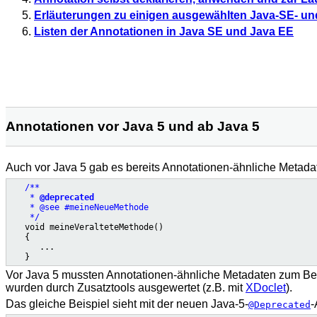
Erläuterungen zu einigen ausgewählten Java-SE- u
Listen der Annotationen in Java SE und Java EE
Annotationen vor Java 5 und ab Java 5
Auch vor Java 5 gab es bereits Annotationen-ähnliche Metada
/**

    * 
@deprecated
    * @see #meineNeueMethode

    */

   void meineVeralteteMethode()

   {

      ...

Vor Java 5 mussten Annotationen-ähnliche Metadaten zum Be
wurden durch Zusatztools ausgewertet (z.B. mit
XDoclet
).
Das gleiche Beispiel sieht mit der neuen Java-5-
-
@Deprecated