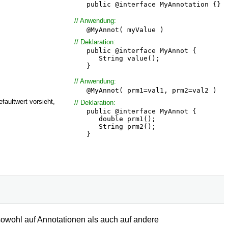
public @interface MyAnnotation {}
// Anwendung:
@MyAnnot( myValue )
// Deklaration:
public @interface MyAnnot {
String value();
}
// Anwendung:
@MyAnnot( prm1=val1, prm2=val2 )
faultwert vorsieht,
// Deklaration:
public @interface MyAnnot {
double prm1();
String prm2();
}
owohl auf Annotationen als auch auf andere