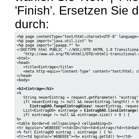
'Finish'. Ersetzen Sie 
durch:
<%@ page contentType="text/html;charset=UTF-8" language="
<%@ page import="java.util.List" %>

<%@ page import="jpaapp.*" %>

<!DOCTYPE html PUBLIC "-//W3C//DTD XHTML 1.0 Transitional
   "http://www.w3.org/TR/xhtml1/DTD/xhtml1-transitional.d
<html>

<head>

   <title>Einträge</title>

   <meta http-equiv="Content-Type" content="text/html; ch
</head>

<body>

<h2>Einträge</h2>

<%

   String neuerEintrag = request.getParameter( "eintrag" 
   if( neuerEintrag != null && neuerEintrag.length() > 0 
EintragDAO.fuegeEintragHinzu
( neuerEintrag, reques
   List<EintragDO> eintraege = 
EintragDAO.liesEintraege
(
   if( eintraege != null && eintraege.size() > 0 ) {

%>

<table border=0 cellspacing=3 cellpadding=2>

<tr bgcolor="#EBEEEE"><td>ID</td><td>Eintrag</td><td>Dat
<% for( EintragDO eintrag : eintraege ) { %>

<tr><td bgcolor="#EBEEEE"><%= eintrag.getId() %></td>
