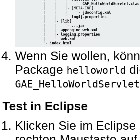
            |    |    |    '- 
GAE_HelloWorldServlet.clas
            |    |    |- [META-INF]

            |    |    |    '- 
jdoconfig.xml
            |    |    '- 
log4j.properties
            |    |- [lib]

            |    |    '- 
...jar
            |    |- 
appengine-web.xml
            |    |- 
logging.properties
            |    '- 
web.xml
            '- 
index.html
Wenn Sie wollen, kön
Package
di
helloworld
GAE_HelloWorldServlet
Test in Eclipse
Klicken Sie im Eclipse 
rechten Maustaste auf