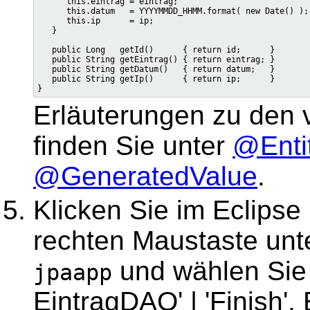
      this.eintrag = eintrag;

      this.datum   = YYYYMMDD_HHMM.format( new Date() );

      this.ip      = ip;

   }

   public Long   getId()      { return id;      }

   public String getEintrag() { return eintrag; }

   public String getDatum()   { return datum;   }

   public String getIp()      { return ip;      }

Erläuterungen zu den
finden Sie unter
@Enti
@GeneratedValue
.
Klicken Sie im Eclipse 
rechten Maustaste unt
und wählen Sie '
jpaapp
EintragDAO' | 'Finish'.