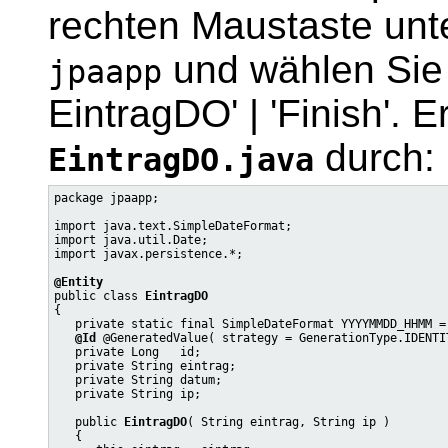
rechten Maustaste unt
und wählen Sie '
jpaapp
EintragDO' | 'Finish'. 
durch:
EintragDO.java
package jpaapp;

import java.text.SimpleDateFormat;

import java.util.Date;

import javax.persistence.*;

@Entity

public class 
EintragDO
{

   private static final SimpleDateFormat YYYYMMDD_HHMM =
@Id
 @GeneratedValue( strategy = GenerationType.IDENTIT
   private Long   id;

   private String eintrag;

   private String datum;

   private String ip;

   public 
EintragDO
( String eintrag, String ip )

   {
