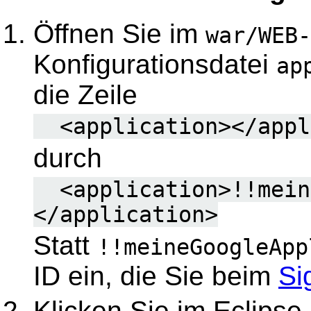
Öffnen Sie im
war/WEB-
Konfigurationsdatei
ap
die Zeile
<application></appl
durch
<application>!!meine
</application>
Statt
!!meineGoogleApp
ID ein, die Sie beim
Si
Klicken Sie im Eclipse 