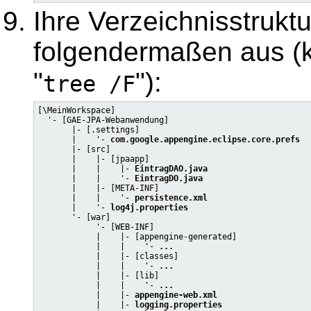
Ihre Verzeichnisstruktu
folgendermaßen aus (ko
"
"):
tree /F
[\MeinWorkspace]

  '- [GAE-JPA-Webanwendung]

       |- [.settings]

       |    '- 
com.google.appengine.eclipse.core.prefs
       |- [src]

       |    |- [jpaapp]

       |    |    |- 
EintragDAO.java
       |    |    '- 
EintragDO.java
       |    |- [META-INF]

       |    |    '- 
persistence.xml
       |    '- 
log4j.properties
       '- [war]

            '- [WEB-INF]

            |    |- [appengine-generated]

            |    |    '- 
...
            |    |- [classes]

            |    |    '- 
...
            |    |- [lib]

            |    |    '- 
...
            |    |- 
appengine-web.xml
            |    |- 
logging.properties