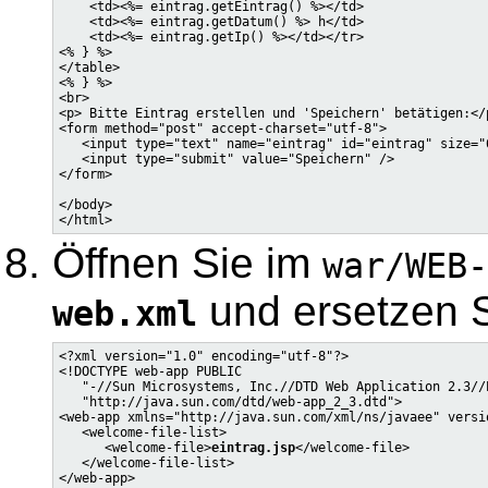
    <td><%= eintrag.getEintrag() %></td>

    <td><%= eintrag.getDatum() %> h</td>

    <td><%= eintrag.getIp() %></td></tr>

<% } %>

</table>

<% } %>

<br>

<p> Bitte Eintrag erstellen und 'Speichern' betätigen:</p
<form method="post" accept-charset="utf-8">

   <input type="text" name="eintrag" id="eintrag" size="6
   <input type="submit" value="Speichern" />

</form>

</body>

Öffnen Sie im
war/WEB-
und ersetzen S
web.xml
<?xml version="1.0" encoding="utf-8"?>

<!DOCTYPE web-app PUBLIC

   "-//Sun Microsystems, Inc.//DTD Web Application 2.3//E
   "http://java.sun.com/dtd/web-app_2_3.dtd">

<web-app xmlns="http://java.sun.com/xml/ns/javaee" versio
   <welcome-file-list>

      <welcome-file>
eintrag.jsp
</welcome-file>

   </welcome-file-list>
