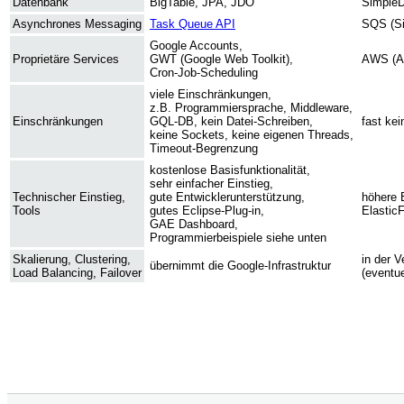
Datenbank
BigTable, JPA, JDO
SimpleD
Asynchrones Messaging
Task Queue API
SQS (Si
Google Accounts,
Proprietäre Services
GWT (Google Web Toolkit),
AWS (A
Cron-Job-Scheduling
viele Einschränkungen,
z.B. Programmiersprache, Middleware,
Einschränkungen
GQL-DB, kein Datei-Schreiben,
fast ke
keine Sockets, keine eigenen Threads,
Timeout-Begrenzung
kostenlose Basisfunktionalität,
sehr einfacher Einstieg,
Technischer Einstieg,
gute Entwicklerunterstützung,
höhere 
Tools
gutes Eclipse-Plug-in,
Elastic
GAE Dashboard,
Programmierbeispiele siehe unten
Skalierung, Clustering,
in der 
übernimmt die Google-Infrastruktur
Load Balancing, Failover
(eventu