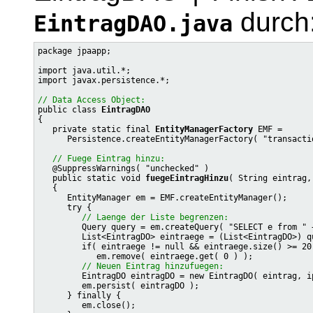
durch
EintragDAO.java
package jpaapp;

import java.util.*;

import javax.persistence.*;

// Data Access Object:

public class 
EintragDAO
{

   private static final 
EntityManagerFactory
 EMF =

      Persistence.createEntityManagerFactory( "transactio
// Fuege Eintrag hinzu:
   @SuppressWarnings( "unchecked" )

   public static void 
fuegeEintragHinzu
( String eintrag,
   {

      EntityManager em = EMF.createEntityManager();

      try {

// Laenge der Liste begrenzen:
         Query query = em.createQuery( "SELECT e from " 
         List<EintragDO> eintraege = (List<EintragDO>) qu
         if( eintraege != null && eintraege.size() >= 20 
            em.remove( eintraege.get( 0 ) );

// Neuen Eintrag hinzufuegen:
         EintragDO eintragDO = new EintragDO( eintrag, ip
         em.persist( eintragDO );

      } finally {

         em.close();
