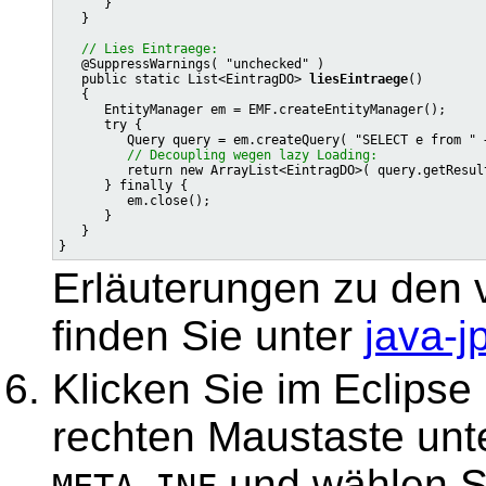
      }

   }

// Lies Eintraege:
   @SuppressWarnings( "unchecked" )

   public static List<EintragDO> 
liesEintraege
()

   {

      EntityManager em = EMF.createEntityManager();

      try {

         Query query = em.createQuery( "SELECT e from " 
// Decoupling wegen lazy Loading:
         return new ArrayList<EintragDO>( query.getResult
      } finally {

         em.close();

      }

   }

Erläuterungen zu den
finden Sie unter
java-j
Klicken Sie im Eclipse 
rechten Maustaste unt
und wählen Sie