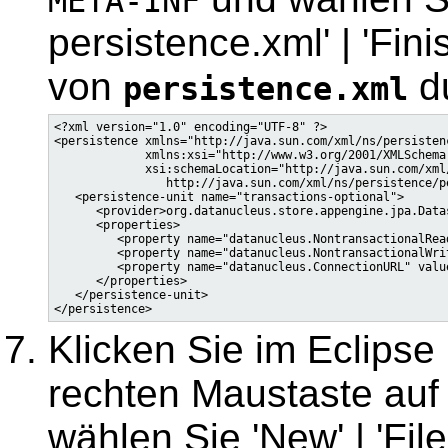
META-INF
persistence.xml' | 'Fini
von
d
persistence.xml
<?xml version="1.0" encoding="UTF-8" ?>

<persistence xmlns="http://java.sun.com/xml/ns/persistenc
             xmlns:xsi="http://www.w3.org/2001/XMLSchema-
             xsi:schemaLocation="http://java.sun.com/xml/
                http://java.sun.com/xml/ns/persistence/p
   <persistence-unit name="transactions-optional">

      <provider>org.datanucleus.store.appengine.jpa.Data
      <properties>

         <property name="datanucleus.NontransactionalRead
         <property name="datanucleus.NontransactionalWrit
         <property name="datanucleus.ConnectionURL" value
      </properties>

   </persistence-unit>

Klicken Sie im Eclipse 
rechten Maustaste auf
wählen Sie 'New' | 'File'