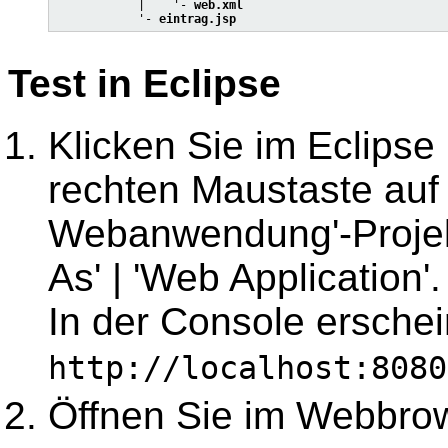
            |    '- 
web.xml
            '- 
eintrag.jsp
Test in Eclipse
Klicken Sie im Eclipse 
rechten Maustaste auf
Webanwendung'-Projek
As' | 'Web Application'.
In der Console erschein
http://localhost:8080
Öffnen Sie im Webbro