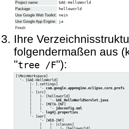
Project name:
GAE-HelloWorld
Package:
helloworld
Use Google Web Toolkit:
nein
Use Google App Engine:
ja
Finish
Ihre Verzeichnisstruktu
folgendermaßen aus (ko
"
"):
tree /F
[\MeinWorkspace]

  '- [GAE-HelloWorld]

       |- [.settings]

       |    '- 
com.google.appengine.eclipse.core.prefs
       |- [src]

       |    |- [helloworld]

       |    |    '- 
GAE_HelloWorldServlet.java
       |    |- [META-INF]

       |    |    '- 
jdoconfig.xml
       |    '- 
log4j.properties
       '- [war]

            '- [WEB-INF]

            |    |- [classes]

            |    |    |- [helloworld]
