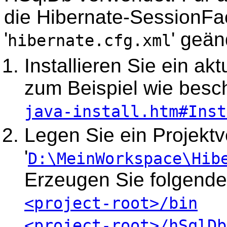
die Hibernate-SessionFac
'
' geän
hibernate.cfg.xml
Installieren Sie ein ak
zum Beispiel wie besch
java-install.htm#Inst
Legen Sie ein Projektv
'
D:\MeinWorkspace\Hib
Erzeugen Sie folgende
<project-root>/bin
<project-root>/hSqlDb