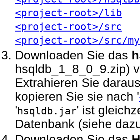
<project-root>/lib
<project-root>/src
<project-root>/src/my
Downloaden Sie das
h
hsqldb_1_8_0_9.zip) 
Extrahieren Sie daraus 
kopieren Sie sie nach '
'
' ist gleic
hsqldb.jar
Datenbank (siehe daz
Downloaden Sie das
H