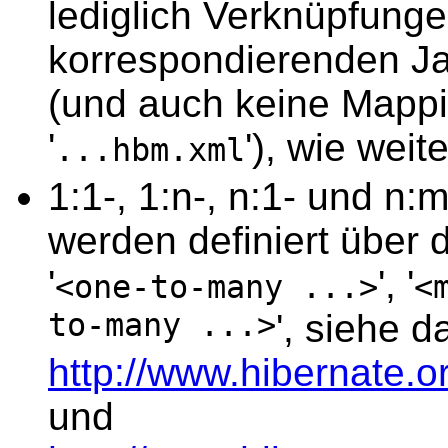
lediglich Verknüpfunge
korrespondierenden Ja
(und auch keine Mapp
'
'), wie weit
...hbm.xml
1:1-, 1:n-, n:1- und n
werden definiert über d
'
', '
<one-to-many ...>
<
to-many ...>
', siehe d
http://www.hibernate.o
und