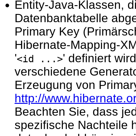
Entity-Java-Klassen, d
Datenbanktabelle abge
Primary Key (Primärsch
Hibernate-Mapping-XM
'
' definiert wir
<id ...>
verschiedene Generat
Erzeugung von Primary
http://www.hibernate.
Beachten Sie, dass je
spezifische Nachteile h