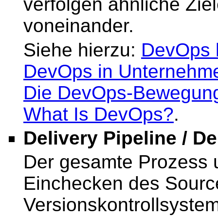
verfolgen ähnliche Ziel
voneinander.
Siehe hierzu:
DevOps b
DevOps in Unternehmen
Die DevOps-Bewegung 
What Is DevOps?
.
Delivery Pipeline / D
Der gesamte Prozess u
Einchecken des Sourc
Versionskontrollsystem