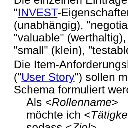
"
INVEST
-Eigenschafte
(unabhängig), "negotia
"valuable" (werthaltig)
"small" (klein), "testabl
Die Item-Anforderung
("
User Story
") sollen 
Schema formuliert wer
Als <
Rollenname
>
möchte ich <
Tätigke
sodass <
Ziel
>.