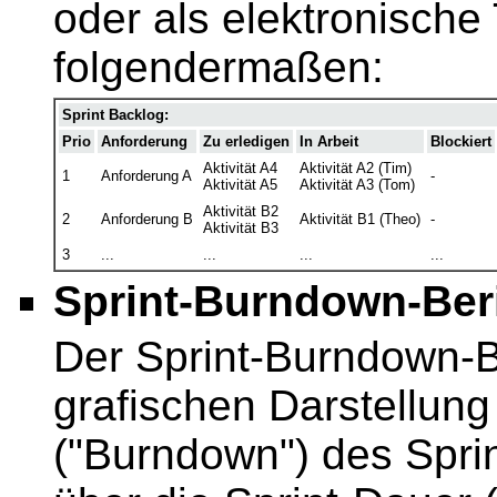
oder als elektronische 
folgendermaßen:
Sprint Backlog:
Prio
Anforderung
Zu erledigen
In Arbeit
Blockiert
Aktivität A4
Aktivität A2 (Tim)
1
Anforderung A
-
Aktivität A5
Aktivität A3 (Tom)
Aktivität B2
2
Anforderung B
Aktivität B1 (Theo)
-
Aktivität B3
3
...
...
...
...
Sprint-Burndown-Beri
Der Sprint-Burndown-Be
grafischen Darstellung
("Burndown") des Spri