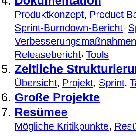
Dokumentation
Produktkonzept
,
Product B
,
Sprint-Burndown-Bericht
S
Verbesserungsmaßnahme
,
Releasebericht
Tools
Zeitliche Strukturier
Übersicht
,
Projekt
,
Sprint
,
T
Große Projekte
Resümee
Mögliche Kritikpunkte
,
Res