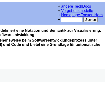
+
andere TechDocs
+
Vorgehensmodelle
+
Homepage Torsten Horn
+
efiniert eine Notation und Semantik zur Visualisierung,
oftwareentwicklung.
orgehensweise beim Softwareentwicklungsprozess unter
) und Code und bietet eine Grundlage für automatische