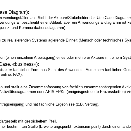
ase Diagram):
wendungsfällen aus Sicht der Akteure/Stakeholder dar. Use-Case-Diagramme 
ungsfall beschreibt einen Ablauf, aber ein Anwendungsfalldiagramm ist keine
Sequenz- und Kommunikationsdiagramm).
es zu realisierenden Systems agierende Einheit (Mensch oder technisches Sys
tion (einen einzelnen Arbeitsgang) eines oder mehrerer Akteure mit einem Sy
Case, «business»):
trakter fachlicher Form aus Sicht des Anwenders. Aus einem fachlichen Gesc
online, FAX).
 und stellt eine Zusammenfassung von fachlich zusammenhängenden Aktivität
Aktivitätsdiagrammen oder ARIS-EPKs (ereignisgesteuerte Prozessketten) vis
Antragseingang) und hat fachliche Ergebnisse (z.B. Vertrag).
rgestellt mit gestricheltem Pfeil.
er bestimmten Stelle (Erweiterungspunkt, extension point) durch einen anderen