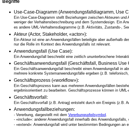
Begriffe
Use-Case-Diagramm (Anwendungsfalldiagramm, Use C
Ein Use-Case-Diagramm stellt Beziehungen zwischen Akteuren und An
weniger der Verhaltensbeschreibung und dem Systemdesign. Ein Anwend
es andere UML-Verhaltensdiagramme (z.B. Aktivitäts, Zustands-, 
Akteur (Actor, Stakeholder, «actor»):
Ein Akteur ist eine an Anwendungsfällen beteiligte aber außerhalb d
nur die Rolle im Kontext des Anwendungsfalls ist relevant.
Anwendungsfall (Use Case):
Ein Anwendungsfall beschreibt eine zeitlich ununterbrochene Interak
Geschäftsanwendungsfall (Geschäftsfall, Business Use 
Ein Geschäftsanwendungsfall beschreibt einen Anwendungsfall in abs
mehrere konkrete Systemanwendungsfälle ergeben (z.B. telefonisch, 
Geschäftsprozess («workflow»):
Ein Geschäftsprozess kann aus mehreren Anwendungsfällen bestehen
ergebnisorientiert zu bearbeiten. Geschäftsprozesse können in UML-
Geschäftsvorfall:
Ein Geschäftsvorfall (z.B. Antrag) entsteht durch ein Ereignis (z.B. 
Anwendungsfallbeziehungen:
- Vererbung, dargestellt mit dem
Vererbungspfeilsymbol
.
- «include»: anderer Anwendungsfall innerhalb des Anwendungsfalls, da
- «extend»: Anwendungsfall wird unter bestimmten Bedingungen an ein