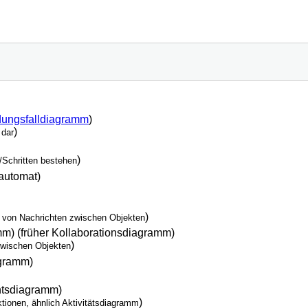
ungsfalldiagramm
)
)
 dar
)
n/Schritten bestehen
automat)
)
uf von Nachrichten zwischen Objekten
) (früher Kollaborationsdiagramm)
)
zwischen Objekten
agramm)
chtsdiagramm)
)
ktionen, ähnlich Aktivitätsdiagramm