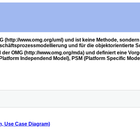
 (http://www.omg.org/uml) und ist keine Methode, sondern d
chäftsprozessmodellierung und für die objektorientierte S
ard der OMG (http://www.omg.org/mda) und definiert eine V
atform Independend Model), PSM (Platform Specific Model
, Use Case Diagram)