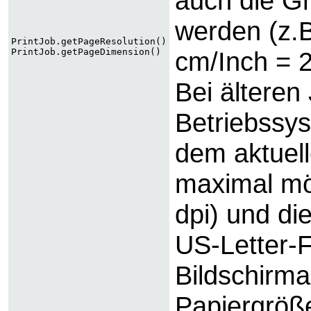
auch die Gr
werden (z.B
PrintJob.getPageResolution()
PrintJob.getPageDimension()
cm/Inch = 
Bei ältere
Betriebssys
dem aktuell
maximal mö
dpi) und die
US-Letter-F
Bildschirma
Papiergröße