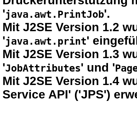
Druckerunterstützung m
'
'.
java.awt.PrintJob
Mit J2SE Version 1.2 w
'
' eingefü
java.awt.print
Mit J2SE Version 1.3 w
'
' und '
JobAttributes
Pag
Mit J2SE Version 1.4 wu
Service API' ('JPS') erwe