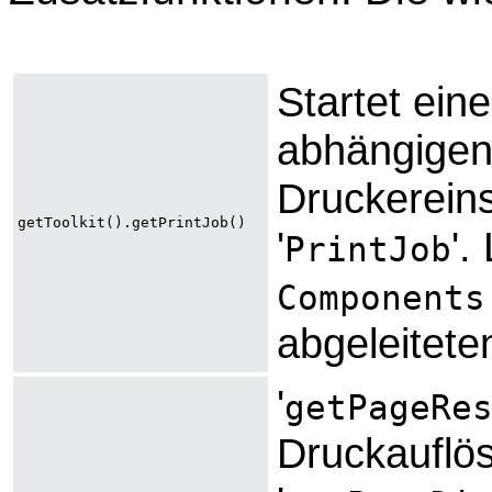
Startet ein
abhängigen
Druckereins
getToolkit().getPrintJob()
'
'.
PrintJob
Components
abgeleitete
'
getPageRe
Druckauflös