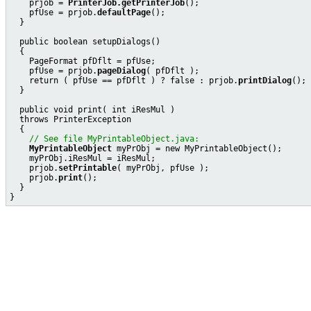
    prjob = 
PrinterJob.getPrinterJob
();

    pfUse = prjob.
defaultPage
();

  }

  public boolean setupDialogs()

  {

    PageFormat pfDflt = pfUse;

    pfUse = prjob.
pageDialog
( pfDflt );

    return ( pfUse == pfDflt ) ? false : prjob.
printDialog
();

  }

  public void print( int iResMul )

  throws PrinterException

  {

// See file MyPrintableObject.java:
MyPrintableObject
 myPrObj = new MyPrintableObject();

    myPrObj.iResMul = iResMul;

    prjob.
setPrintable
( myPrObj, pfUse );

    prjob.
print
();

  }
