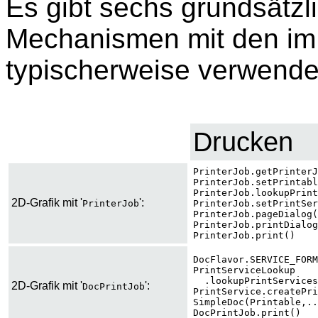
Es gibt sechs grundsätzl
Mechanismen mit den im
typischerweise verwende
Drucken
PrinterJob.getPrinterJ
PrinterJob.setPrintabl
PrinterJob.lookupPrint
2D-Grafik mit '
':
PrinterJob
PrinterJob.setPrintSer
PrinterJob.pageDialog(
PrinterJob.printDialog
PrinterJob.print()
DocFlavor.SERVICE_FORM
PrintServiceLookup
.lookupPrintServices
2D-Grafik mit '
':
DocPrintJob
PrintService.createPri
SimpleDoc(Printable,..
DocPrintJob.print()