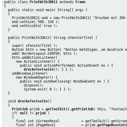
public class 
PrintWithJDK11
 extends 
Frame
{

  public static void main( String[] args )

  {

    PrintWithJDK11 wnd = new PrintWithJDK11( "Drucken mit JDK-
    wnd.setSize( 500, 150 );

    wnd.setVisible( true );

  }

  public PrintWithJDK11( String sFensterTitel )

  {

    super( sFensterTitel );

    Button bttn = new Button( "Button betätigen, um Ausdruck e
    add( BorderLayout.CENTER, bttn );

    bttn.addActionListener(

      new ActionListener() {

        public void actionPerformed( ActionEvent ev ) {

druckeTestseite
(); } } );

    addWindowListener(

      new WindowAdapter() {

        public void windowClosing( WindowEvent ev ) {

          dispose();

          System.exit( 0 ); } } );

  }

  void 
druckeTestseite
()

  {

PrintJob
 prjob = 
getToolkit().getPrintJob
( this, "Testseit
    if( 
null != prjob
 )

    {

      final int iScreenResol           = getToolkit().getScree
      final int iPageResol             = prjob.
getPageResoluti