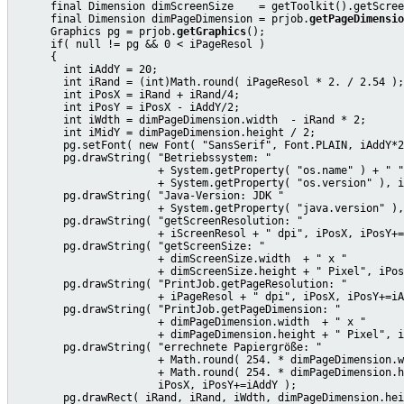
      final Dimension dimScreenSize    = getToolkit().getScree
      final Dimension dimPageDimension = prjob.
getPageDimensio
      Graphics pg = prjob.
getGraphics
();

      if( null != pg && 0 < iPageResol )

      {

        int iAddY = 20;

        int iRand = (int)Math.round( iPageResol * 2. / 2.54 );
        int iPosX = iRand + iRand/4;                          
        int iPosY = iPosX - iAddY/2;

        int iWdth = dimPageDimension.width  - iRand * 2;      
        int iMidY = dimPageDimension.height / 2;

        pg.setFont( new Font( "SansSerif", Font.PLAIN, iAddY*2
        pg.drawString( "Betriebssystem: "

                       + System.getProperty( "os.name" ) + " "

                       + System.getProperty( "os.version" ), i
        pg.drawString( "Java-Version: JDK "

                       + System.getProperty( "java.version" ),
        pg.drawString( "getScreenResolution: "

                       + iScreenResol + " dpi", iPosX, iPosY+=
        pg.drawString( "getScreenSize: "

                       + dimScreenSize.width  + " x "

                       + dimScreenSize.height + " Pixel", iPos
        pg.drawString( "PrintJob.getPageResolution: "

                       + iPageResol + " dpi", iPosX, iPosY+=iA
        pg.drawString( "PrintJob.getPageDimension: "

                       + dimPageDimension.width  + " x "

                       + dimPageDimension.height + " Pixel", i
        pg.drawString( "errechnete Papiergröße: "

                       + Math.round( 254. * dimPageDimension.w
                       + Math.round( 254. * dimPageDimension.h
                       iPosX, iPosY+=iAddY );

        pg.drawRect( iRand, iRand, iWdth, dimPageDimension.hei