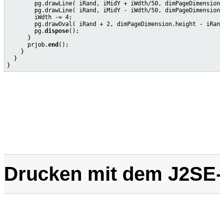
        pg.drawLine( iRand, iMidY + iWdth/50, dimPageDimension
        pg.drawLine( iRand, iMidY - iWdth/50, dimPageDimension
        iWdth -= 4;

        pg.drawOval( iRand + 2, dimPageDimension.height - iRan
        pg.
dispose
();

      }

      prjob.
end
();

    }

  }

Drucken mit dem J2SE-1