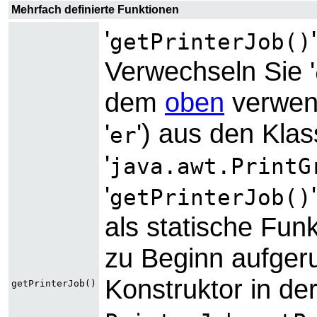
Mehrfach definierte Funktionen
'
getPrinterJob()
Verwechseln Sie '
dem
oben
verwen
'
') aus den Klas
er
'
java.awt.PrintG
'
getPrinterJob()
als statische Fun
zu Beginn aufgeru
Konstruktor in der
getPrinterJob()