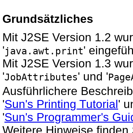
Grundsätzliches
Mit J2SE Version 1.2 wu
'
' eingefüh
java.awt.print
Mit J2SE Version 1.3 wu
'
' und '
JobAttributes
Page
Ausführlichere Beschreib
'
Sun's Printing Tutorial
' u
'
Sun's Programmer's Guid
Weitere Hinweise finden S