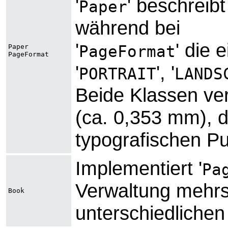
'
' beschreib
Paper
während bei
'
' die 
PageFormat
Paper
PageFormat
'
', '
PORTRAIT
LANDS
Beide Klassen ver
(ca. 0,353 mm), d
typografischen Pu
Implementiert '
Pa
Verwaltung mehrs
Book
unterschiedlichen