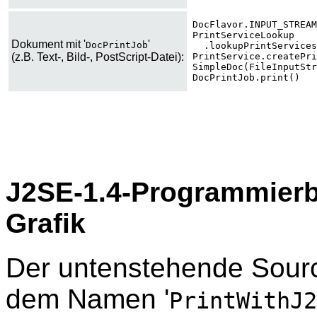
DocFlavor.INPUT_STREAM
PrintServiceLookup
Dokument mit '
'
DocPrintJob
.lookupPrintServices
(z.B. Text-, Bild-, PostScript-Datei):
PrintService.createPri
SimpleDoc(FileInputStr
DocPrintJob.print()
J2SE-1.4-Programmierb
Grafik
Der untenstehende Source
dem Namen '
PrintWithJ2