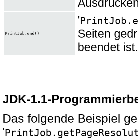
Ausdrucken 
'
PrintJob.
Seiten ged
PrintJob.end()
beendet ist
JDK-1.1-Programmierbe
Das folgende Beispiel g
'
PrintJob.getPageResolu