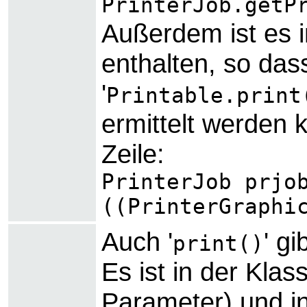
PrinterJob.getP
Außerdem ist es i
enthalten, so das
'
Printable.print
ermittelt werden k
Zeile:
PrinterJob prjo
((PrinterGraphi
Auch '
' g
print()
Es ist in der Klass
Parameter) und in