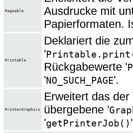
Ausdrucke mit unt
Pageable
Papierformaten. Is
Deklariert die z
'
Printable.print
Printable
Rückgabewerte '
P
'
'.
NO_SUCH_PAGE
Erweitert das der 
übergebene '
Grap
PrinterGraphics
'
getPrinterJob()