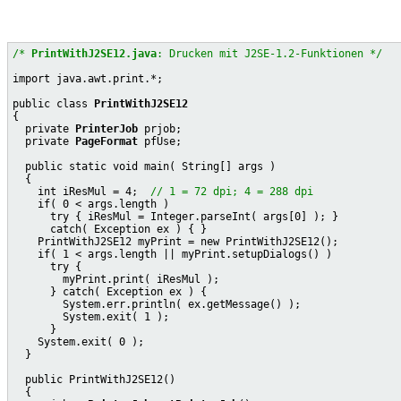
/* 
PrintWithJ2SE12.java
: Drucken mit J2SE-1.2-Funktionen */
import java.awt.print.*;

public class 
PrintWithJ2SE12
{

  private 
PrinterJob
 prjob;

  private 
PageFormat
 pfUse;

  public static void main( String[] args )

  {

    int iResMul = 4;  
// 1 = 72 dpi; 4 = 288 dpi
    if( 0 < args.length )

      try { iResMul = Integer.parseInt( args[0] ); }

      catch( Exception ex ) { }

    PrintWithJ2SE12 myPrint = new PrintWithJ2SE12();

    if( 1 < args.length || myPrint.setupDialogs() )

      try {

        myPrint.print( iResMul );

      } catch( Exception ex ) {

        System.err.println( ex.getMessage() );

        System.exit( 1 );

      }

    System.exit( 0 );

  }

  public PrintWithJ2SE12()

  {
