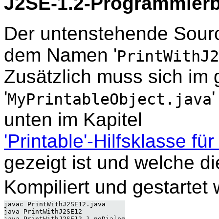
J2SE-1.2-Programmierb
Der untenstehende Source
dem Namen '
PrintWithJ2
Zusätzlich muss sich im 
'
MyPrintableObject.java
unten im Kapitel
'Printable'-Hilfsklasse f
gezeigt ist und welche di
Kompiliert und gestartet w
javac PrintWithJ2SE12.java
java PrintWithJ2SE12
java PrintWithJ2SE12 1 noDialog