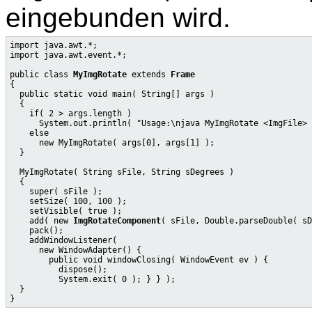
eingebunden wird.
import java.awt.*;

import java.awt.event.*;

public class 
MyImgRotate
 extends 
Frame
{

  public static void main( String[] args )

  {

    if( 2 > args.length )

      System.out.println( "Usage:\njava MyImgRotate <ImgFile> 
    else

      new MyImgRotate( args[0], args[1] );

  }

  MyImgRotate( String sFile, String sDegrees )

  {

    super( sFile );

    setSize( 100, 100 );

    setVisible( true );

    add( new 
ImgRotateComponent
( sFile, Double.parseDouble( sD
    pack();

    addWindowListener(

      new WindowAdapter() {

        public void windowClosing( WindowEvent ev ) {

          dispose();

          System.exit( 0 ); } } );

  }
