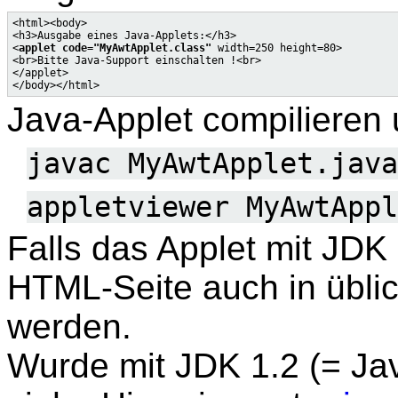
<html><body>

<h3>Ausgabe eines Java-Applets:</h3>

<
applet code="MyAwtApplet.class"
 width=250 height=80>

<br>Bitte Java-Support einschalten !<br>

</applet>

Java-Applet compilieren
javac MyAwtApplet.java
appletviewer MyAwtAppl
Falls das Applet mit JDK 
HTML-Seite auch in übl
werden.
Wurde mit JDK 1.2 (= Jav