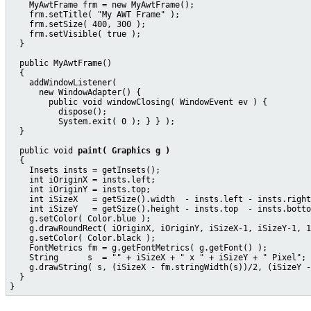
    MyAwtFrame frm = new MyAwtFrame();

    frm.setTitle( "My AWT Frame" );

    frm.setSize( 400, 300 );

    frm.setVisible( true );

  }

  public MyAwtFrame()

  {

    addWindowListener(

      new WindowAdapter() {

        public void windowClosing( WindowEvent ev ) {

          dispose();

          System.exit( 0 ); } } );

  }

  public void 
paint( Graphics g )
  {

    Insets insts = getInsets();

    int iOriginX = insts.left;

    int iOriginY = insts.top;

    int iSizeX   = getSize().width  - insts.left - insts.right
    int iSizeY   = getSize().height - insts.top  - insts.botto
    g.setColor( Color.blue );

    g.drawRoundRect( iOriginX, iOriginY, iSizeX-1, iSizeY-1, 1
    g.setColor( Color.black );

    FontMetrics fm = g.getFontMetrics( g.getFont() );

    String      s  = "" + iSizeX + " x " + iSizeY + " Pixel";

    g.drawString( s, (iSizeX - fm.stringWidth(s))/2, (iSizeY -
  }
