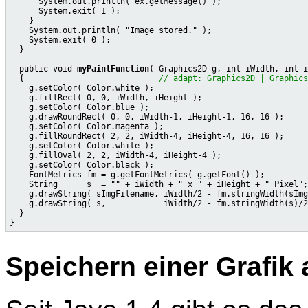
      System.out.println( ex.getMessage() );

      System.exit( 1 );

    }

    System.out.println( "Image stored." );

    System.exit( 0 );

  }

  public void 
myPaintFunction
( Graphics2D g, int iWidth, int i
  {                            
// adapt: Graphics2D | Graphics
    g.setColor( Color.white );

    g.fillRect( 0, 0, iWidth, iHeight );

    g.setColor( Color.blue );

    g.drawRoundRect( 0, 0, iWidth-1, iHeight-1, 16, 16 );

    g.setColor( Color.magenta );

    g.fillRoundRect( 2, 2, iWidth-4, iHeight-4, 16, 16 );

    g.setColor( Color.white );

    g.fillOval( 2, 2, iWidth-4, iHeight-4 );

    g.setColor( Color.black );

    FontMetrics fm = g.getFontMetrics( g.getFont() );

    String      s  = "" + iWidth + " x " + iHeight + " Pixel";

    g.drawString( sImgFilename, iWidth/2 - fm.stringWidth(sImg
    g.drawString( s,            iWidth/2 - fm.stringWidth(s)/2
  }

Speichern einer Grafik 