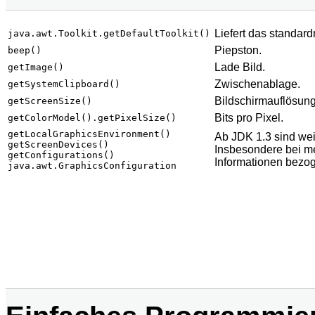
Liefert das standar
java.awt.Toolkit.getDefaultToolkit()
Piepston.
beep()
Lade Bild.
getImage()
Zwischenablage.
getSystemClipboard()
Bildschirmauflösung
getScreenSize()
Bits pro Pixel.
getColorModel().getPixelSize()
getLocalGraphicsEnvironment()
Ab JDK 1.3 sind wei
getScreenDevices()
Insbesondere bei m
getConfigurations()
Informationen bezo
java.awt.GraphicsConfiguration