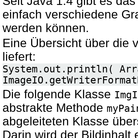
Seit Java 1.4 gibt es da
einfach verschiedene Gra
werden können.
Eine Übersicht über die 
liefert:
System.out.println( Arr
ImageIO.getWriterFormat
Die folgende Klasse
ImgI
abstrakte Methode
myPai
abgeleiteten Klasse übe
Darin wird der Bildinhalt 