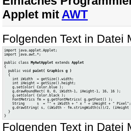
Einfaches Programmierb
Applet mit
AWT
Folgenden Text in Datei 
import java.applet.Applet;

import java.awt.*;

public class 
MyAwtApplet
 extends 
Applet
{

  public void 
paint( Graphics g )
  {

    int iWidth  = getSize().width;

    int iHeight = getSize().height;

    g.setColor( Color.blue );

    g.drawRoundRect( 0, 0, iWidth-1, iHeight-1, 16, 16 );

    g.setColor( Color.black );

    FontMetrics fm = g.getFontMetrics( g.getFont() );

    String      s  = "" + iWidth + " x " + iHeight + " Pixel";

    g.drawString( s, (iWidth - fm.stringWidth(s))/2, (iHeight 
  }

Folgenden Text in Datei 