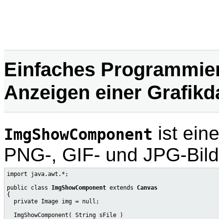
Einfaches Programmier
Anzeigen einer Grafikd
ist ein
ImgShowComponent
PNG-, GIF- und JPG-Bildd
import java.awt.*;

public class 
ImgShowComponent
 extends 
Canvas
{

  private Image img = null;

  ImgShowComponent( String sFile )
