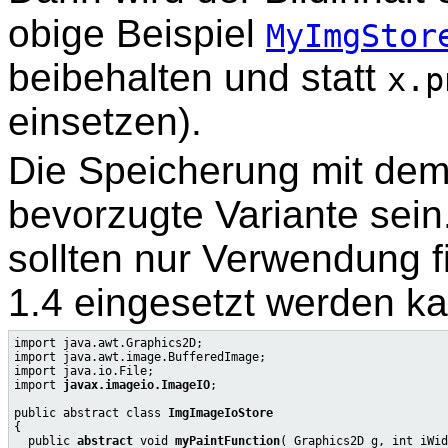
obige Beispiel
MyImgStor
beibehalten und statt
x.p
einsetzen).
Die Speicherung mit de
bevorzugte Variante sein
sollten nur Verwendung f
1.4 eingesetzt werden ka
import java.awt.Graphics2D;

import java.awt.image.BufferedImage;

import java.io.File;

import 
javax.imageio.ImageIO
;

public abstract class 
ImgImageIoStore
{

  public 
abstract
 void 
myPaintFunction
( Graphics2D g, int iWid