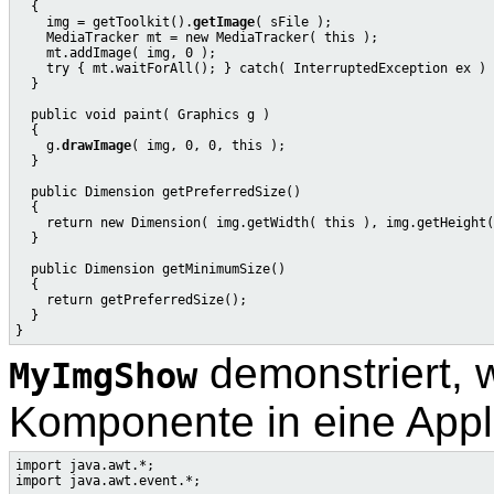
  {

    img = getToolkit().
getImage
( sFile );

    MediaTracker mt = new MediaTracker( this );

    mt.addImage( img, 0 );

    try { mt.waitForAll(); } catch( InterruptedException ex ) 
  }

  public void paint( Graphics g )

  {

    g.
drawImage
( img, 0, 0, this );

  }

  public Dimension getPreferredSize()

  {

    return new Dimension( img.getWidth( this ), img.getHeight(
  }

  public Dimension getMinimumSize()

  {

    return getPreferredSize();

  }

demonstriert, 
MyImgShow
Komponente in eine Appl
import java.awt.*;

import java.awt.event.*;
