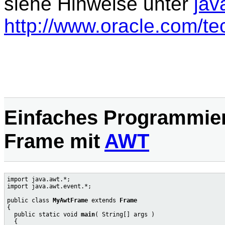
siehe Hinweise unter
jav
http://www.oracle.com/te
Einfaches Programmierb
Frame mit
AWT
import java.awt.*;

import java.awt.event.*;

public class 
MyAwtFrame
 extends 
Frame
{

  public static void 
main
( String[] args )

  {
