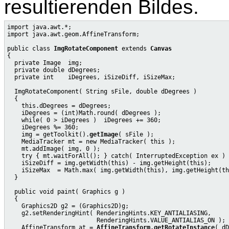
resultierenden Bildes.
import java.awt.*;

import java.awt.geom.AffineTransform;

public class 
ImgRotateComponent
 extends 
Canvas
{

  private Image  img;

  private double dDegrees;

  private int    iDegrees, iSizeDiff, iSizeMax;

  ImgRotateComponent( String sFile, double dDegrees )

  {

    this.dDegrees = dDegrees;

    iDegrees = (int)Math.round( dDegrees );

    while( 0 > iDegrees )  iDegrees += 360;

    iDegrees %= 360;

    img = getToolkit().
getImage
( sFile );

    MediaTracker mt = new MediaTracker( this );

    mt.addImage( img, 0 );

    try { mt.waitForAll(); } catch( InterruptedException ex ) 
    iSizeDiff = img.getWidth(this) - img.getHeight(this);

    iSizeMax  = Math.max( img.getWidth(this), img.getHeight(th
  }

  public void paint( Graphics g )

  {

    Graphics2D g2 = (Graphics2D)g;

    g2.setRenderingHint( RenderingHints.KEY_ANTIALIASING,

                         RenderingHints.VALUE_ANTIALIAS_ON );

    AffineTransform at = 
AffineTransform.getRotateInstance
( dD