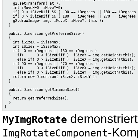
    g2.
setTransform
( at );

    int iMoveX=0, iMoveY=0;

    if( 0 < iSizeDiff && (  90 == iDegrees || 180 == iDegrees 
    if( 0 > iSizeDiff && ( 180 == iDegrees || 270 == iDegrees 
    g2.
drawImage
( img, iMoveX, iMoveY, this );

  }

  public Dimension getPreferredSize()

  {

    int iSizeX = iSizeMax;

    int iSizeY = iSizeMax;

    if(  0 == iDegrees || 180 == iDegrees )

      if(      0 < iSizeDiff )  iSizeY = img.getHeight(this);

      else if( 0 > iSizeDiff )  iSizeX = img.getWidth(this);

    if( 90 == iDegrees || 270 == iDegrees )

      if(      0 < iSizeDiff )  iSizeX = img.getHeight(this);

      else if( 0 > iSizeDiff )  iSizeY = img.getWidth(this);

    return new Dimension( iSizeX, iSizeY );

  }

  public Dimension getMinimumSize()

  {

    return getPreferredSize();

  }

demonstriert
MyImgRotate
-Komp
ImgRotateComponent