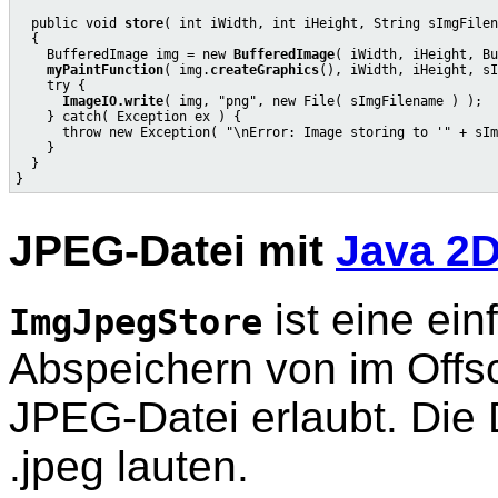
  public void 
store
( int iWidth, int iHeight, String sImgFilen
  {

    BufferedImage img = new 
BufferedImage
( iWidth, iHeight, Bu
myPaintFunction
( img.
createGraphics
(), iWidth, iHeight, sI
    try {

ImageIO.write
( img, "png", new File( sImgFilename ) );

    } catch( Exception ex ) {

      throw new Exception( "\nError: Image storing to '" + sIm
    }

  }

JPEG-Datei mit
Java 2
ist eine ein
ImgJpegStore
Abspeichern von im Offsc
JPEG-Datei erlaubt. Die
.jpeg lauten.