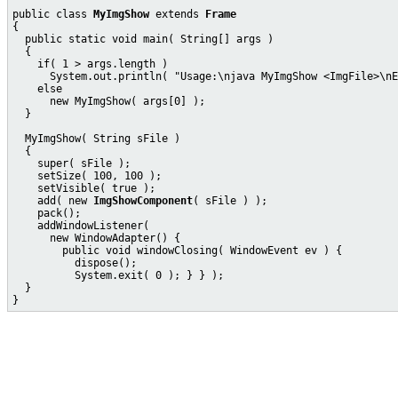
public class 
MyImgShow
 extends 
Frame
{

  public static void main( String[] args )

  {

    if( 1 > args.length )

      System.out.println( "Usage:\njava MyImgShow <ImgFile>\nE
    else

      new MyImgShow( args[0] );

  }

  MyImgShow( String sFile )

  {

    super( sFile );

    setSize( 100, 100 );

    setVisible( true );

    add( new 
ImgShowComponent
( sFile ) );

    pack();

    addWindowListener(

      new WindowAdapter() {

        public void windowClosing( WindowEvent ev ) {

          dispose();

          System.exit( 0 ); } } );

  }
