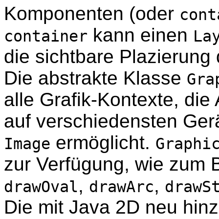
Komponenten (oder
cont
kann einen
container
La
die sichtbare Plazierung
Die abstrakte Klasse
Gra
alle Grafik-Kontexte, di
auf verschiedensten Ger
ermöglicht.
Image
Graphi
zur Verfügung, wie zum 
,
,
drawOval
drawArc
drawS
Die mit Java 2D neu hi