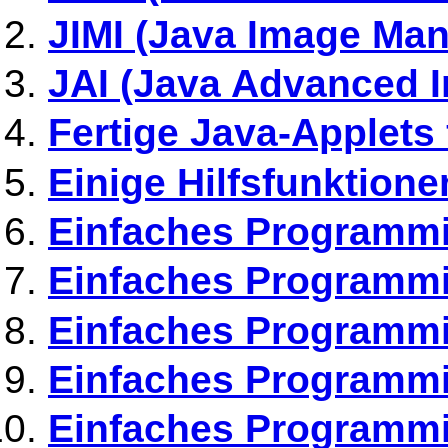
JIMI (Java Image Man
JAI (Java Advanced 
Fertige Java-Applets
Einige Hilfsfunktion
Einfaches Programmie
Einfaches Programmie
Einfaches Programmie
Einfaches Programmie
Einfaches Programmier