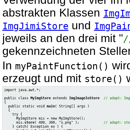
abstrakten Klassen
ImgI
und
ImgJimiStore
ImgPai
jeweils an den drei mit "
/
gekennzeichneten Stelle
In
wir
myPaintFunction()
erzeugt und mit
w
store()
import java.awt.*;

public class 
MyImgStore
 extends 
ImgImageIoStore
// adapt: Img
{

  public static void 
main
( String[] args )

  {

    try {

      MyImgStore mis = new MyImgStore();

      mis.
store
( 400, 300, "x.png" );            
// adapt: sto
    } catch( Exception ex ) {
