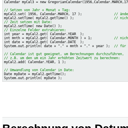
Calendar myCal3 = new GregorianCalendar(1956,Calendar.MARCH,17
// Setzen von Jahr + Monat + Tag:

myCal2.set( 1956, Calendar.MARCH, 17 );                
// ände
myCal2.setTime( myCal2.getTime() );                    
// nich
// Zeit setzen mit Date:
// Einzelne Felder extrahieren:

int year = myCal2.get( Calendar.YEAR  );

int mnth = myCal2.get( Calendar.MONTH ) + 1;           
// nich
int date = myCal2.get( Calendar.DATE  );

System.out.println( date + "." + mnth + "." + year );  
// für 
// Calendar ist gut geeignet, um Berechnungen durchzuführen,
// z.B. um den um ein Jahr erhöhten Zeitwert zu berechnen:

myCal2.add( Calendar.YEAR, 1 );

// Umwandlung von Calendar in Date:

Date myDate = myCal2.getTime();
