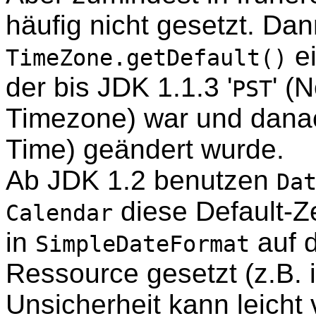
häufig nicht gesetzt. Da
ei
TimeZone.getDefault()
der bis JDK 1.1.3 '
' (
PST
Timezone) war und danac
Time) geändert wurde.
Ab JDK 1.2 benutzen
Da
diese Default-Z
Calendar
in
auf d
SimpleDateFormat
Ressource gesetzt (z.B. 
Unsicherheit kann leicht