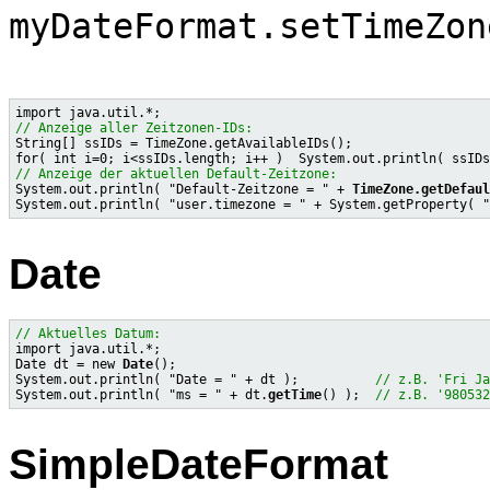
myDateFormat.setTimeZon
// Anzeige aller Zeitzonen-IDs:

String[] ssIDs = TimeZone.getAvailableIDs();

// Anzeige der aktuellen Default-Zeitzone:

System.out.println( "Default-Zeitzone = " + 
TimeZone.getDefaul
System.out.println( "user.timezone = " + System.getProperty( "
Date
// Aktuelles Datum:

import java.util.*;

Date dt = new 
Date
();

System.out.println( "Date = " + dt );          
// z.B. 'Fri J
System.out.println( "ms = " + dt.
getTime
() );  
// z.B. '98053
SimpleDateFormat