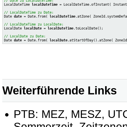
// Date zu LocalDateTime:

LocalDateTime 
localDateTime
 = LocalDateTime.ofInstant( Instant
// LocalDateTime zu Date:

Date 
date
 = Date.from( 
localDateTime
.atZone( ZoneId.systemDefa
// LocalDateTime zu LocalDate:

LocalDate 
localDate
 = 
localDateTime
.toLocalDate();

// LocalDate zu Date:

Date 
date
 = Date.from( 
localDate
Weiterführende Links
PTB: MEZ, MESZ, UTC,
Sommerzeit, Zeitzonen