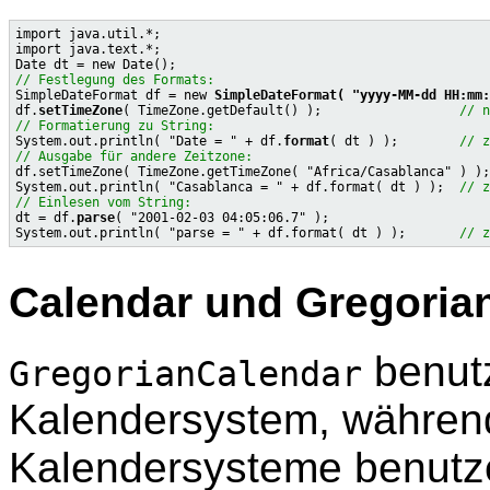
import java.util.*;

import java.text.*;

// Festlegung des Formats:

SimpleDateFormat df = new 
SimpleDateFormat( "yyyy-MM-dd HH:mm:
df.
setTimeZone
( TimeZone.getDefault() );                  
// n
// Formatierung zu String:

System.out.println( "Date = " + df.
format
( dt ) );        
// z
// Ausgabe für andere Zeitzone:

df.setTimeZone( TimeZone.getTimeZone( "Africa/Casablanca" ) );

System.out.println( "Casablanca = " + df.format( dt ) );  
// z
// Einlesen vom String:

dt = df.
parse
( "2001-02-03 04:05:06.7" );

System.out.println( "parse = " + df.format( dt ) );       
// z
Calendar und Gregoria
benutz
GregorianCalendar
Kalendersystem, währe
Kalendersysteme benutze