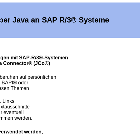
per Java an SAP R/3® Systeme
ngen mit SAP-R/3®-Systemen
va Connector® (JCo®)
beruhen auf persönlichen
P BAPI® oder
diesen Themen
. Links
xtausschnitte
r eventuell
rnommen werden.
e verwendet werden,