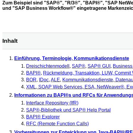
Zum Beispiel sind "SAP®", "R/3®", "BAPI®", "SAP NetW
und "SAP Business Workflow®" eingetragene Markenzei
Inhalt
Einführung, Terminologie, Kommunikationsdienste
Dreischichtenmodell
,
SAP®
,
SAP® GUI
,
Business
BAPI®
,
Rückmeldung, Transaktion, LUW, Commit 
BOR
,
IDoc
,
ALE
,
Kommunikationsdienste, Datena
XML, SOAP Web Services, ESA, NetWeaver®, Excha
Informationen zu BAPI®s und RFCs für Anwendungs
Interface Repository (IfR)
SAP®-Bibliothek und SAP® Help Portal
BAPI® Explorer
RFC (Remote Function Calls)
Vorbereitungen zur Entwicklung von Java-BAPI®/