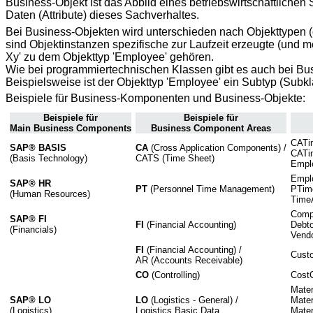
Business-Objekt ist das Abbild eines betriebswirtschaftlichen
Daten (Attribute) dieses Sachverhaltes.
Bei Business-Objekten wird unterschieden nach Objekttypen (
sind Objektinstanzen spezifische zur Laufzeit erzeugte (und 
Xy' zu dem Objekttyp 'Employee' gehören.
Wie bei programmiertechnischen Klassen gibt es auch bei Bus
Beispielsweise ist der Objekttyp 'Employee' ein Subtyp (Subk
Beispiele für Business-Komponenten und Business-Objekte:
Beispiele für
Beispiele für
Main Business Components
Business Component Areas
CATi
SAP® BASIS
CA
(Cross Application Components) /
CATi
(Basis Technology)
CATS (Time Sheet)
Empl
Empl
SAP® HR
PT
(Personnel Time Management)
PTim
(Human Resources)
Time
Compa
SAP® FI
FI
(Financial Accounting)
Debto
(Financials)
Vendo
FI
(Financial Accounting) /
Cust
AR (Accounts Receivable)
CO
(Controlling)
CostC
Mater
SAP® LO
LO
(Logistics - General) /
Mater
(Logistics)
Logistics Basic Data
Mater