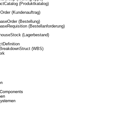
ctCatalog (Produktkatalog)
Order (Kundenauftrag)
aseOrder (Bestellung)
aseRequisition (Bestellanforderung)
houseStock (Lagerbestand)
ctDefinition
BreakdownStruct (WBS)
ork