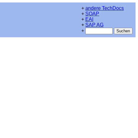
+
andere TechDocs
+
SOAP
+
EAI
+
SAP AG
+