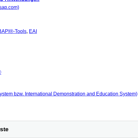
.sap.com)
BAPI®-Tools
,
EAI
®
ystem bzw. International Demonstration and Education System)
ste