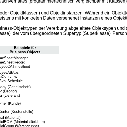
 Sachverhaltes (programmiertechnisch vergleichbar mit Klassen)
oder Objektklassen) und Objektinstanzen. Während ein Objektty
meistens mit konkreten Daten versehene) Instanzen eines Objekt
iness-Objekttypen per Vererbung abgeleitete Objekttypen und 
lasse), der vom übergeordneten Supertyp (Superklasse) 'Person'
Beispiele für
Business Objects
meSheetManager
meSheetRecord
oyeeCATimeSheet
oyeeAttAbs
eOverview
AvailSchedule
ny (Gesellschaft)
r (Debitor)
r (Lieferant)
omer (Kunde)
enter (Kostenstelle)
ial (Material)
ialBOM (Materialstückliste)
ialGroup (Warengruppe)