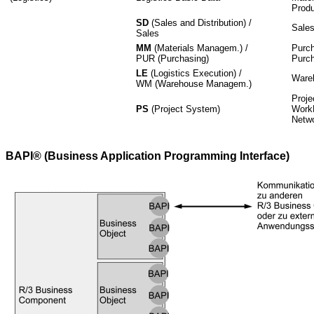
Produ
SD
(Sales and Distribution) /
Sales
Sales
MM
(Materials Managem.) /
Purch
PUR (Purchasing)
Purch
LE
(Logistics Execution) /
Ware
WM (Warehouse Managem.)
Proje
PS
(Project System)
Work
Netw
BAPI® (Business Application Programming Interface)