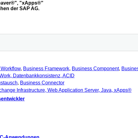
eaver®", "xApps®"
chen der SAP AG.
 Workflow
,
Business Framework
,
Business Component
,
Busine
Work, Datenbankkonsistenz, ACID
ustausch
,
Business Connector
nge Infrastructure, Web Application Server, Java, xApps®
entwickler
RFC-Anwendungen