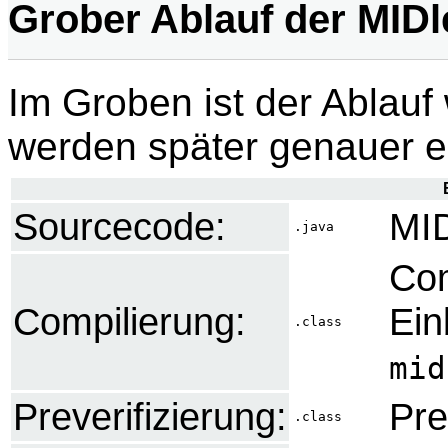
Grober Ablauf der MIDl
Im Groben ist der Ablauf 
werden später genauer er
Sourcecode:
MID
.java
Com
Compilierung:
Ein
.class
mid
Preverifizierung:
Pre
.class