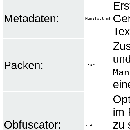
Ers
Metadaten:
Gen
Manifest.mf
Tex
Zu
und
Packen:
.jar
Man
ein
Opt
im 
Obfuscator:
zu 
.jar