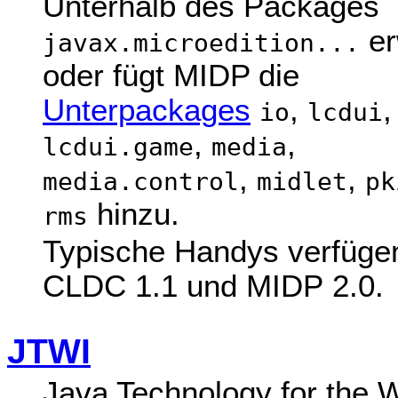
Unterhalb des Packages
er
javax.microedition...
oder fügt MIDP die
Unterpackages
,
,
io
lcdui
,
,
lcdui.game
media
,
,
media.control
midlet
pk
hinzu.
rms
Typische Handys verfüge
CLDC 1.1 und MIDP 2.0.
JTWI
Java Technology for the W