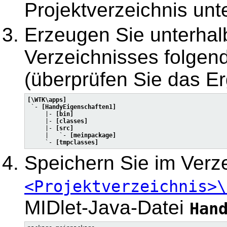
Projektverzeichnis unte
Erzeugen Sie unterha
Verzeichnisses folgen
(überprüfen Sie das Er
[\WTK\apps]

 `- 
[HandyEigenschaften1]
     |- 
[bin]
     |- 
[classes]
     |- 
[src]
     |   `- 
[meinpackage]
     `- 
[tmpclasses]
Speichern Sie im Verz
<Projektverzeichnis>\
MIDlet-Java-Datei
Han