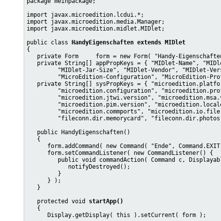
package meinpackage;

import javax.microedition.lcdui.*;

import javax.microedition.media.Manager;

import javax.microedition.midlet.MIDlet;

public class 
HandyEigenschaften extends MIDlet
{

   private Form     form = new Form( "Handy-Eigenschaften
   private String[] appPropKeys = { "MIDlet-Name", "MIDle
         "MIDlet-Jar-Size", "MIDlet-Vendor", "MIDlet-Vers
         "MicroEdition-Configuration", "MicroEdition-Prof
   private String[] sysPropKeys = { "microedition.platfor
         "microedition.configuration", "microedition.prof
         "microedition.jtwi.version", "microedition.msa.v
         "microedition.pim.version", "microedition.local
         "microedition.commports", "microedition.io.file
         "fileconn.dir.memorycard", "fileconn.dir.photos"
   public HandyEigenschaften()

   {

      form.addCommand( new Command( "Ende", Command.EXIT,
      form.setCommandListener( new CommandListener() {

         public void commandAction( Command c, Displayabl
            notifyDestroyed();

         }

      } );

   }

   protected void 
startApp()
   {

      Display.getDisplay( this ).setCurrent( form );
