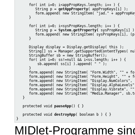
      for( int i=0; i<appPropKeys.length; i++ ) {

         String p = 
getAppProperty
( appPropKeys[i] );

         form.append( new StringItem( "jad." + appPropKe
      }

      for( int i=0; i<sysPropKeys.length; i++ ) {

         String p = 
System.getProperty(
 sysPropKeys[i] );
         form.append( new StringItem( sysPropKeys[i], (p
      }

      Display display = Display.getDisplay( this );

      String[] ss = Manager.getSupportedContentTypes( nul
      StringBuffer sb = new StringBuffer();

      for( int i=0; ss!=null && i<ss.length; i++ ) {

          sb.append( ss[i] ).append( " " );

      }

      form.append( new StringItem( "Form.Width", "" + for
      form.append( new StringItem( "Form.Height", "" + fo
      form.append( new StringItem( "Display.NumColors", 
      form.append( new StringItem( "Display.AlphaLevels"
      form.append( new StringItem( "Display.Vibrate", ""
      form.append( new StringItem( "Media.Manager", sb.to
   }

   protected void 
pauseApp
() { }

   protected void 
destroyApp
( boolean b ) { }

MIDlet-Programme sind