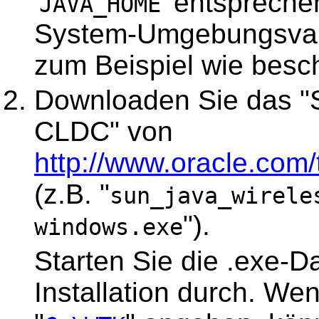
'
' entspreche
JAVA_HOME
System-Umgebungsvari
zum Beispiel wie besc
Downloaden Sie das "S
CLDC" von
http://www.oracle.com
(z.B. "
sun_java_wirele
").
windows.exe
Starten Sie die .exe-D
Installation durch. Wen