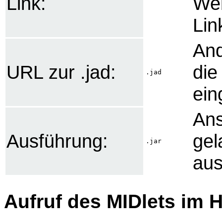
Link:
Web
Lin
And
URL zur .jad:
die
.jad
ein
Ans
Ausführung:
gel
.jar
aus
Aufruf des MIDlets im 