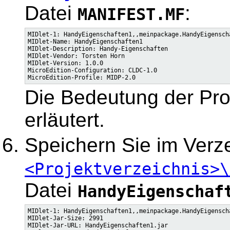
Datei
:
MANIFEST.MF
MIDlet-1: HandyEigenschaften1,,meinpackage.HandyEigenscha
MIDlet-Name: HandyEigenschaften1

MIDlet-Description: Handy-Eigenschaften

MIDlet-Vendor: Torsten Horn

MIDlet-Version: 1.0.0

MicroEdition-Configuration: CLDC-1.0

Die Bedeutung der Prop
erläutert.
Speichern Sie im Verz
<Projektverzeichnis>\
Datei
HandyEigenschaf
MIDlet-1: HandyEigenschaften1,,meinpackage.HandyEigenscha
MIDlet-Jar-Size: 2991

MIDlet-Jar-URL: HandyEigenschaften1.jar
