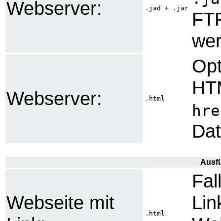
Webserver:
.jad + .jar
FTP
we
Opt
HT
Webserver:
.html
hre
Dat
Ausf
Fal
Webseite mit
Lin
.html