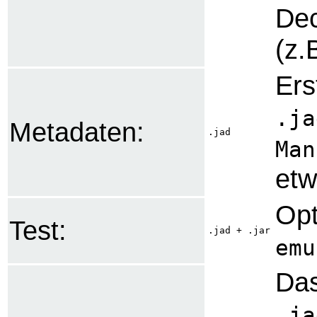
Dec
(z.
Ers
.ja
Metadaten:
.jad
Man
etw
Opt
Test:
.jad + .jar
emu
Das
.ja